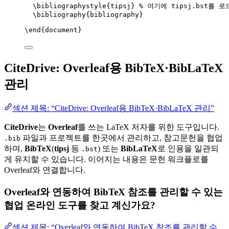
\bibliographystyle
{tipsj} 
% 여기에 tipsj.bst를 
\bibliography
{bibliography}
\end
{
document
}
CiteDrive: Overleaf용 BibTeX·BibLaTeX
관리
섹션 제목: “CiteDrive: Overleaf용 BibTeX·BibLaTeX 관리”
CiteDrive
는
Overleaf
를 쓰는 LaTeX 저자를 위한 도구입니다.
파일과 프로젝트를 한곳에서 관리하고, 참고문헌을 협업
.bib
하며,
BibTeX
(
tipsj
등
) 또는
BibLaTeX
로 인용을 일관되
.bst
게 유지할 수 있습니다. 이어지는 내용은 문헌 워크플로를
Overleaf와 연결합니다.
Overleaf와 연동하여 BibTeX 참조를 관리할 수 있는
협업 온라인 도구를 찾고 계신가요?
섹션 제목: “Overleaf와 연동하여 BibTeX 참조를 관리할 수