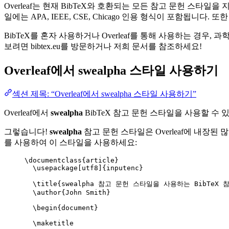
Overleaf는 현재 BibTeX와 호환되는 모든 참고 문헌 스타
일에는 APA, IEEE, CSE, Chicago 인용 형식이 포함됩니
BibTeX를 혼자 사용하거나 Overleaf를 통해 사용하는 경우,
보려면 bibtex.eu를 방문하거나 저희 문서를 참조하세요!
Overleaf에서
swealpha
스타일 사용하기
섹션 제목: “Overleaf에서 swealpha 스타일 사용하기”
Overleaf에서
swealpha
BibTeX 참고 문헌 스타일을 사용할 수 
그렇습니다!
swealpha
참고 문헌 스타일은 Overleaf에 내장된 많
를 사용하여 이 스타일을 사용하세요:
\documentclass
{
article
}
\usepackage
[
utf8
]{
inputenc
}
\title
{swealpha 참고 문헌 스타일을 사용하는 BibTeX 참
\author
{John Smith}
\begin
{
document
}
\maketitle