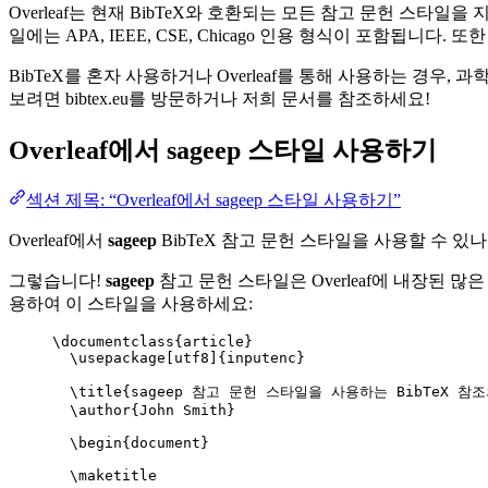
Overleaf는 현재 BibTeX와 호환되는 모든 참고 문헌 스타
일에는 APA, IEEE, CSE, Chicago 인용 형식이 포함됩니
BibTeX를 혼자 사용하거나 Overleaf를 통해 사용하는 경우,
보려면 bibtex.eu를 방문하거나 저희 문서를 참조하세요!
Overleaf에서
sageep
스타일 사용하기
섹션 제목: “Overleaf에서 sageep 스타일 사용하기”
Overleaf에서
sageep
BibTeX 참고 문헌 스타일을 사용할 수 있나
그렇습니다!
sageep
참고 문헌 스타일은 Overleaf에 내장된 많은
용하여 이 스타일을 사용하세요:
\documentclass
{
article
}
\usepackage
[
utf8
]{
inputenc
}
\title
{sageep 참고 문헌 스타일을 사용하는 BibTeX 참조
\author
{John Smith}
\begin
{
document
}
\maketitle