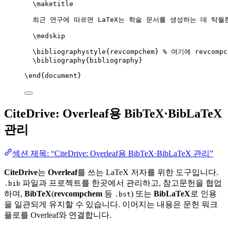
\maketitle
최근 연구에 따르면 LaTeX는 학술 문서를 생성하는 데 탁월
\medskip
\bibliographystyle
{revcompchem} 
% 여기에 revcomp
\bibliography
{bibliography}
\end
{
document
}
CiteDrive: Overleaf용 BibTeX·BibLaTeX
관리
섹션 제목: “CiteDrive: Overleaf용 BibTeX·BibLaTeX 관리”
CiteDrive
는
Overleaf
를 쓰는 LaTeX 저자를 위한 도구입니다.
파일과 프로젝트를 한곳에서 관리하고, 참고문헌을 협업
.bib
하며,
BibTeX
(
revcompchem
등
) 또는
BibLaTeX
로 인용
.bst
을 일관되게 유지할 수 있습니다. 이어지는 내용은 문헌 워크
플로를 Overleaf와 연결합니다.