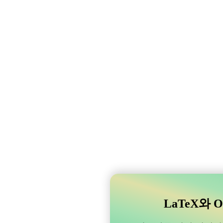
LaTeX와 O