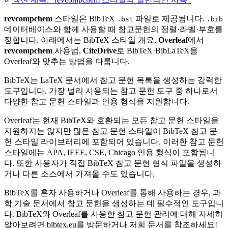
revcompchem
스타일은 BibTeX
파일로 제공됩니다.
.bst
.bib
데이터베이스와 함께 사용할 때 참고문헌의 정렬·라벨·부호를
정합니다. 아래에서는 BibTeX 스타일 개요,
Overleaf
에서
revcompchem
사용법,
CiteDrive
로 BibTeX·BibLaTeX을
Overleaf와 맞추는 방법을 다룹니다.
BibTeX는 LaTeX 문서에서 참고 문헌 목록을 생성하는 강력한
도구입니다. 가장 널리 사용되는 참고 문헌 도구 중 하나로서
다양한 참고 문헌 스타일과 인용 형식을 지원합니다.
Overleaf는 현재 BibTeX와 호환되는 모든 참고 문헌 스타일을
지원하지는 않지만 많은 참고 문헌 스타일이 BibTeX 참고 문
헌 스타일 라이브러리에 포함되어 있습니다. 이러한 참고 문헌
스타일에는 APA, IEEE, CSE, Chicago 인용 형식이 포함됩니
다. 또한 사용자가 직접 BibTeX 참고 문헌 형식 파일을 생성하
거나 다른 소스에서 가져올 수도 있습니다.
BibTeX를 혼자 사용하거나 Overleaf를 통해 사용하는 경우, 과
학 기술 문서에서 참고 문헌을 생성하는 데 필수적인 도구입니
다. BibTeX와 Overleaf를 사용한 참고 문헌 관리에 대해 자세히
알아보려면 bibtex.eu를 방문하거나 저희 문서를 참조하세요!