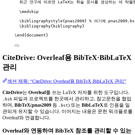
최근 연구에 따르면 LaTeX는 학술 문서를 생성하는 데 탁월
\medskip
\bibliographystyle
{pnas2009} 
% 여기에 pnas2009.
\bibliography
{bibliography}
\end
{
document
}
CiteDrive: Overleaf용 BibTeX·BibLaTeX
관리
섹션 제목: “CiteDrive: Overleaf용 BibTeX·BibLaTeX 관리”
CiteDrive
는
Overleaf
를 쓰는 LaTeX 저자를 위한 도구입니다.
파일과 프로젝트를 한곳에서 관리하고, 참고문헌을 협업
.bib
하며,
BibTeX
(
pnas2009
등
) 또는
BibLaTeX
로 인용을 일
.bst
관되게 유지할 수 있습니다. 이어지는 내용은 문헌 워크플로를
Overleaf와 연결합니다.
Overleaf와 연동하여 BibTeX 참조를 관리할 수 있는