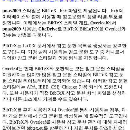
pnas2009
스타일은 BibTeX
파일로 제공됩니다.
데
.bst
.bib
이터베이스와 함께 사용할 때 참고문헌의 정렬·라벨·부호를
정합니다. 아래에서는 BibTeX 스타일 개요,
Overleaf
에서
pnas2009
사용법,
CiteDrive
로 BibTeX·BibLaTeX을 Overleaf와
맞추는 방법을 다룹니다.
BibTeX는 LaTeX 문서에서 참고 문헌 목록을 생성하는 강력한
도구입니다. 가장 널리 사용되는 참고 문헌 도구 중 하나로서
다양한 참고 문헌 스타일과 인용 형식을 지원합니다.
Overleaf는 현재 BibTeX와 호환되는 모든 참고 문헌 스타일을
지원하지는 않지만 많은 참고 문헌 스타일이 BibTeX 참고 문
헌 스타일 라이브러리에 포함되어 있습니다. 이러한 참고 문헌
스타일에는 APA, IEEE, CSE, Chicago 인용 형식이 포함됩니
다. 또한 사용자가 직접 BibTeX 참고 문헌 형식 파일을 생성하
거나 다른 소스에서 가져올 수도 있습니다.
BibTeX를 혼자 사용하거나 Overleaf를 통해 사용하는 경우, 과
학 기술 문서에서 참고 문헌을 생성하는 데 필수적인 도구입니
다. BibTeX와 Overleaf를 사용한 참고 문헌 관리에 대해 자세히
알아보려면 bibtex.eu를 방문하거나 저희 문서를 참조하세요!