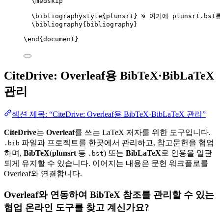
\medskip
\bibliographystyle
{plunsrt} 
% 여기에 plunsrt.bs
\bibliography
{bibliography}
\end
{
document
}
CiteDrive: Overleaf용 BibTeX·BibLaTeX
관리
섹션 제목: “CiteDrive: Overleaf용 BibTeX·BibLaTeX 관리”
CiteDrive
는
Overleaf
를 쓰는 LaTeX 저자를 위한 도구입니다.
파일과 프로젝트를 한곳에서 관리하고, 참고문헌을 협업
.bib
하며,
BibTeX
(
plunsrt
등
) 또는
BibLaTeX
로 인용을 일관
.bst
되게 유지할 수 있습니다. 이어지는 내용은 문헌 워크플로를
Overleaf와 연결합니다.
Overleaf와 연동하여 BibTeX 참조를 관리할 수 있는
협업 온라인 도구를 찾고 계신가요?