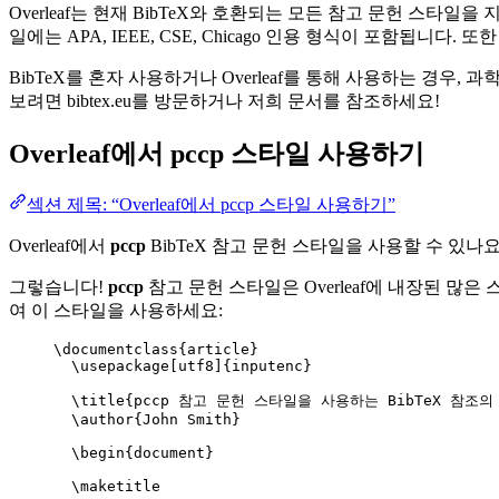
Overleaf는 현재 BibTeX와 호환되는 모든 참고 문헌 스타
일에는 APA, IEEE, CSE, Chicago 인용 형식이 포함됩니
BibTeX를 혼자 사용하거나 Overleaf를 통해 사용하는 경우,
보려면 bibtex.eu를 방문하거나 저희 문서를 참조하세요!
Overleaf에서
pccp
스타일 사용하기
섹션 제목: “Overleaf에서 pccp 스타일 사용하기”
Overleaf에서
pccp
BibTeX 참고 문헌 스타일을 사용할 수 있나요
그렇습니다!
pccp
참고 문헌 스타일은 Overleaf에 내장된 많은 
여 이 스타일을 사용하세요:
\documentclass
{
article
}
\usepackage
[
utf8
]{
inputenc
}
\title
{pccp 참고 문헌 스타일을 사용하는 BibTeX 참조의 
\author
{John Smith}
\begin
{
document
}
\maketitle