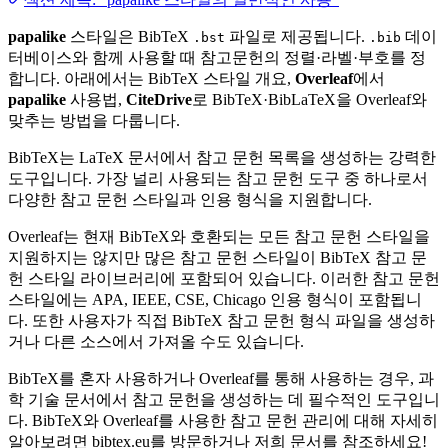
papalike
스타일은 BibTeX
파일로 제공됩니다.
데이
.bst
.bib
터베이스와 함께 사용할 때 참고문헌의 정렬·라벨·부호를 정
합니다. 아래에서는 BibTeX 스타일 개요,
Overleaf
에서
papalike
사용법,
CiteDrive
로 BibTeX·BibLaTeX을 Overleaf와
맞추는 방법을 다룹니다.
BibTeX는 LaTeX 문서에서 참고 문헌 목록을 생성하는 강력한
도구입니다. 가장 널리 사용되는 참고 문헌 도구 중 하나로서
다양한 참고 문헌 스타일과 인용 형식을 지원합니다.
Overleaf는 현재 BibTeX와 호환되는 모든 참고 문헌 스타일을
지원하지는 않지만 많은 참고 문헌 스타일이 BibTeX 참고 문
헌 스타일 라이브러리에 포함되어 있습니다. 이러한 참고 문헌
스타일에는 APA, IEEE, CSE, Chicago 인용 형식이 포함됩니
다. 또한 사용자가 직접 BibTeX 참고 문헌 형식 파일을 생성하
거나 다른 소스에서 가져올 수도 있습니다.
BibTeX를 혼자 사용하거나 Overleaf를 통해 사용하는 경우, 과
학 기술 문서에서 참고 문헌을 생성하는 데 필수적인 도구입니
다. BibTeX와 Overleaf를 사용한 참고 문헌 관리에 대해 자세히
알아보려면 bibtex.eu를 방문하거나 저희 문서를 참조하세요!