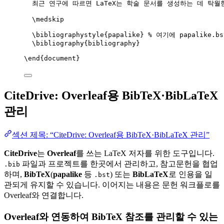
최근 연구에 따르면 LaTeX는 학술 문서를 생성하는 데 탁월
\medskip
\bibliographystyle
{papalike} 
% 여기에 papalike.
\bibliography
{bibliography}
\end
{
document
}
CiteDrive: Overleaf용 BibTeX·BibLaTeX
관리
섹션 제목: “CiteDrive: Overleaf용 BibTeX·BibLaTeX 관리”
CiteDrive
는
Overleaf
를 쓰는 LaTeX 저자를 위한 도구입니다.
파일과 프로젝트를 한곳에서 관리하고, 참고문헌을 협업
.bib
하며,
BibTeX
(
papalike
등
) 또는
BibLaTeX
로 인용을 일
.bst
관되게 유지할 수 있습니다. 이어지는 내용은 문헌 워크플로를
Overleaf와 연결합니다.
Overleaf와 연동하여 BibTeX 참조를 관리할 수 있는