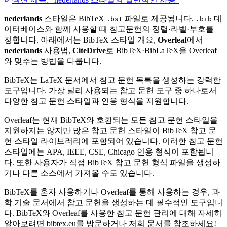
nederlands
스타일은 BibTeX
파일로 제공됩니다.
데
.bst
.bib
이터베이스와 함께 사용할 때 참고문헌의 정렬·라벨·부호를
정합니다. 아래에서는 BibTeX 스타일 개요,
Overleaf
에서
nederlands
사용법,
CiteDrive
로 BibTeX·BibLaTeX을 Overleaf
와 맞추는 방법을 다룹니다.
BibTeX는 LaTeX 문서에서 참고 문헌 목록을 생성하는 강력한
도구입니다. 가장 널리 사용되는 참고 문헌 도구 중 하나로서
다양한 참고 문헌 스타일과 인용 형식을 지원합니다.
Overleaf는 현재 BibTeX와 호환되는 모든 참고 문헌 스타일을
지원하지는 않지만 많은 참고 문헌 스타일이 BibTeX 참고 문
헌 스타일 라이브러리에 포함되어 있습니다. 이러한 참고 문헌
스타일에는 APA, IEEE, CSE, Chicago 인용 형식이 포함됩니
다. 또한 사용자가 직접 BibTeX 참고 문헌 형식 파일을 생성하
거나 다른 소스에서 가져올 수도 있습니다.
BibTeX를 혼자 사용하거나 Overleaf를 통해 사용하는 경우, 과
학 기술 문서에서 참고 문헌을 생성하는 데 필수적인 도구입니
다. BibTeX와 Overleaf를 사용한 참고 문헌 관리에 대해 자세히
알아보려면 bibtex.eu를 방문하거나 저희 문서를 참조하세요!