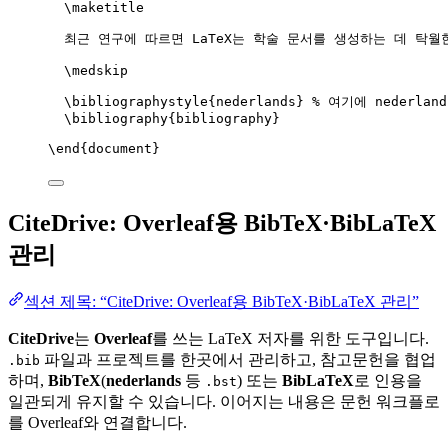
\maketitle
최근 연구에 따르면 LaTeX는 학술 문서를 생성하는 데 탁월
\medskip
\bibliographystyle
{nederlands} 
% 여기에 nederlan
\bibliography
{bibliography}
\end
{
document
}
CiteDrive: Overleaf용 BibTeX·BibLaTeX
관리
섹션 제목: “CiteDrive: Overleaf용 BibTeX·BibLaTeX 관리”
CiteDrive
는
Overleaf
를 쓰는 LaTeX 저자를 위한 도구입니다.
파일과 프로젝트를 한곳에서 관리하고, 참고문헌을 협업
.bib
하며,
BibTeX
(
nederlands
등
) 또는
BibLaTeX
로 인용을
.bst
일관되게 유지할 수 있습니다. 이어지는 내용은 문헌 워크플로
를 Overleaf와 연결합니다.