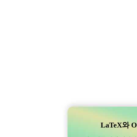
LaTeX와 O