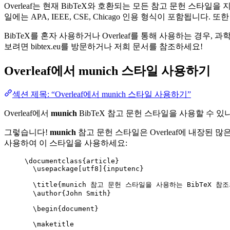
Overleaf는 현재 BibTeX와 호환되는 모든 참고 문헌 스타
일에는 APA, IEEE, CSE, Chicago 인용 형식이 포함됩니
BibTeX를 혼자 사용하거나 Overleaf를 통해 사용하는 경우,
보려면 bibtex.eu를 방문하거나 저희 문서를 참조하세요!
Overleaf에서
munich
스타일 사용하기
섹션 제목: “Overleaf에서 munich 스타일 사용하기”
Overleaf에서
munich
BibTeX 참고 문헌 스타일을 사용할 수 있
그렇습니다!
munich
참고 문헌 스타일은 Overleaf에 내장된 많은
사용하여 이 스타일을 사용하세요:
\documentclass
{
article
}
\usepackage
[
utf8
]{
inputenc
}
\title
{munich 참고 문헌 스타일을 사용하는 BibTeX 참조
\author
{John Smith}
\begin
{
document
}
\maketitle