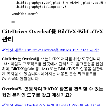
\bibliographystyle
{jplain} 
% 여기에 jplain.bst
\bibliography
{bibliography}
\end
{
document
}
CiteDrive: Overleaf용 BibTeX·BibLaTeX
관리
섹션 제목: “CiteDrive: Overleaf용 BibTeX·BibLaTeX 관리”
CiteDrive
는
Overleaf
를 쓰는 LaTeX 저자를 위한 도구입니다.
파일과 프로젝트를 한곳에서 관리하고, 참고문헌을 협업
.bib
하며,
BibTeX
(
jplain
등
) 또는
BibLaTeX
로 인용을 일관되
.bst
게 유지할 수 있습니다. 이어지는 내용은 문헌 워크플로를
Overleaf와 연결합니다.
Overleaf와 연동하여 BibTeX 참조를 관리할 수 있는
협업 온라인 도구를 찾고 계신가요?
섹션 제목: “Overleaf와 연동하여 BibTeX 참조를 관리할 수