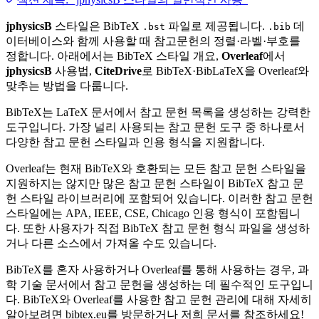
jphysicsB
스타일은 BibTeX
파일로 제공됩니다.
데
.bst
.bib
이터베이스와 함께 사용할 때 참고문헌의 정렬·라벨·부호를
정합니다. 아래에서는 BibTeX 스타일 개요,
Overleaf
에서
jphysicsB
사용법,
CiteDrive
로 BibTeX·BibLaTeX을 Overleaf와
맞추는 방법을 다룹니다.
BibTeX는 LaTeX 문서에서 참고 문헌 목록을 생성하는 강력한
도구입니다. 가장 널리 사용되는 참고 문헌 도구 중 하나로서
다양한 참고 문헌 스타일과 인용 형식을 지원합니다.
Overleaf는 현재 BibTeX와 호환되는 모든 참고 문헌 스타일을
지원하지는 않지만 많은 참고 문헌 스타일이 BibTeX 참고 문
헌 스타일 라이브러리에 포함되어 있습니다. 이러한 참고 문헌
스타일에는 APA, IEEE, CSE, Chicago 인용 형식이 포함됩니
다. 또한 사용자가 직접 BibTeX 참고 문헌 형식 파일을 생성하
거나 다른 소스에서 가져올 수도 있습니다.
BibTeX를 혼자 사용하거나 Overleaf를 통해 사용하는 경우, 과
학 기술 문서에서 참고 문헌을 생성하는 데 필수적인 도구입니
다. BibTeX와 Overleaf를 사용한 참고 문헌 관리에 대해 자세히
알아보려면 bibtex.eu를 방문하거나 저희 문서를 참조하세요!