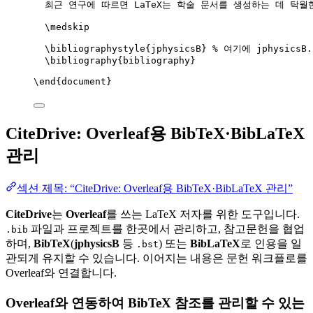
최근 연구에 따르면 LaTeX는 학술 문서를 생성하는 데 탁월
\medskip
\bibliographystyle
{jphysicsB} 
% 여기에 jphysics
\bibliography
{bibliography}
\end
{
document
}
CiteDrive: Overleaf용 BibTeX·BibLaTeX
관리
섹션 제목: “CiteDrive: Overleaf용 BibTeX·BibLaTeX 관리”
CiteDrive
는
Overleaf
를 쓰는 LaTeX 저자를 위한 도구입니다.
파일과 프로젝트를 한곳에서 관리하고, 참고문헌을 협업
.bib
하며,
BibTeX
(
jphysicsB
등
) 또는
BibLaTeX
로 인용을 일
.bst
관되게 유지할 수 있습니다. 이어지는 내용은 문헌 워크플로를
Overleaf와 연결합니다.
Overleaf와 연동하여 BibTeX 참조를 관리할 수 있는