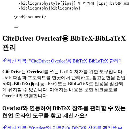
\bibliographystyle
{jipsj} 
% 여기에 jipsj.bst를 
\bibliography
{bibliography}
\end
{
document
}
CiteDrive: Overleaf용 BibTeX·BibLaTeX
관리
섹션 제목: “CiteDrive: Overleaf용 BibTeX·BibLaTeX 관리”
CiteDrive
는
Overleaf
를 쓰는 LaTeX 저자를 위한 도구입니다.
파일과 프로젝트를 한곳에서 관리하고, 참고문헌을 협업
.bib
하며,
BibTeX
(
jipsj
등
) 또는
BibLaTeX
로 인용을 일관되
.bst
게 유지할 수 있습니다. 이어지는 내용은 문헌 워크플로를
Overleaf와 연결합니다.
Overleaf와 연동하여 BibTeX 참조를 관리할 수 있는
협업 온라인 도구를 찾고 계신가요?
섹션 제목: “Overleaf와 연동하여 BibTeX 참조를 관리할 수