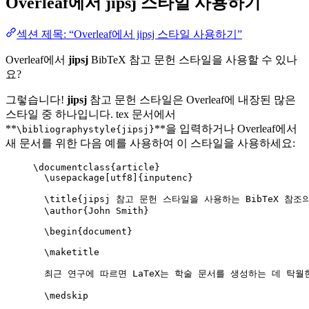
Overleaf에서
jipsj
스타일 사용하기
섹션 제목: “Overleaf에서 jipsj 스타일 사용하기”
Overleaf에서
jipsj
BibTeX 참고 문헌 스타일을 사용할 수 있나
요?
그렇습니다!
jipsj
참고 문헌 스타일은 Overleaf에 내장된 많은
스타일 중 하나입니다. tex 문서에서
**
**을 입력하거나 Overleaf에서
\bibliographystyle{jipsj}
새 문서를 위한 다음 예를 사용하여 이 스타일을 사용하세요:
\documentclass
{
article
}
\usepackage
[
utf8
]{
inputenc
}
\title
{jipsj 참고 문헌 스타일을 사용하는 BibTeX 참조의
\author
{John Smith}
\begin
{
document
}
\maketitle
최근 연구에 따르면 LaTeX는 학술 문서를 생성하는 데 탁월
\medskip