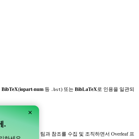
,
BibTeX
(
iopart-num
등
) 또는
BibLaTeX
로 인용을 일관되
.bst
×
게.
니다! 프로젝트 내의 팀과 참조를 수집 및 조직하면서 Overleaf 프
관리하세요.