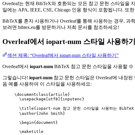
Overleaf는 현재 BibTeX와 호환되는 모든 참고 문헌 스타
일에는 APA, IEEE, CSE, Chicago 인용 형식이 포함됩니
BibTeX를 혼자 사용하거나 Overleaf를 통해 사용하는 경우,
보려면 bibtex.eu를 방문하거나 저희 문서를 참조하세요!
Overleaf에서
iopart-num
스타일 사용하
섹션 제목: “Overleaf에서 iopart-num 스타일 사용하기”
Overleaf에서
iopart-num
BibTeX 참고 문헌 스타일을 사용할 수
그렇습니다!
iopart-num
참고 문헌 스타일은 Overleaf에 내장된
음 예를 사용하여 이 스타일을 사용하세요:
\documentclass
{
article
}
\usepackage
[
utf8
]{
inputenc
}
\title
{iopart-num 참고 문헌 스타일을 사용하는 BibTeX
\author
{John Smith}
\begin
{
document
}
\maketitle