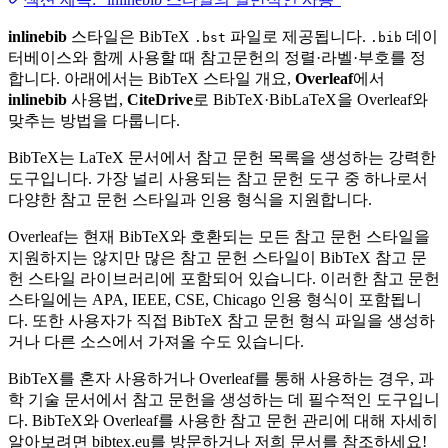
inlinebib
스타일은 BibTeX
파일로 제공됩니다.
데이
.bst
.bib
터베이스와 함께 사용할 때 참고문헌의 정렬·라벨·부호를 정
합니다. 아래에서는 BibTeX 스타일 개요,
Overleaf
에서
inlinebib
사용법,
CiteDrive
로 BibTeX·BibLaTeX을 Overleaf와
맞추는 방법을 다룹니다.
BibTeX는 LaTeX 문서에서 참고 문헌 목록을 생성하는 강력한
도구입니다. 가장 널리 사용되는 참고 문헌 도구 중 하나로서
다양한 참고 문헌 스타일과 인용 형식을 지원합니다.
Overleaf는 현재 BibTeX와 호환되는 모든 참고 문헌 스타일을
지원하지는 않지만 많은 참고 문헌 스타일이 BibTeX 참고 문
헌 스타일 라이브러리에 포함되어 있습니다. 이러한 참고 문헌
스타일에는 APA, IEEE, CSE, Chicago 인용 형식이 포함됩니
다. 또한 사용자가 직접 BibTeX 참고 문헌 형식 파일을 생성하
거나 다른 소스에서 가져올 수도 있습니다.
BibTeX를 혼자 사용하거나 Overleaf를 통해 사용하는 경우, 과
학 기술 문서에서 참고 문헌을 생성하는 데 필수적인 도구입니
다. BibTeX와 Overleaf를 사용한 참고 문헌 관리에 대해 자세히
알아보려면 bibtex.eu를 방문하거나 저희 문서를 참조하세요!