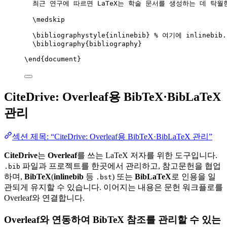
최근 연구에 따르면 LaTeX는 학술 문서를 생성하는 데 탁월
\medskip
\bibliographystyle
{inlinebib} 
% 여기에 inlinebi
\bibliography
{bibliography}
\end
{
document
}
CiteDrive: Overleaf용 BibTeX·BibLaTeX
관리
섹션 제목: “CiteDrive: Overleaf용 BibTeX·BibLaTeX 관리”
CiteDrive
는
Overleaf
를 쓰는 LaTeX 저자를 위한 도구입니다.
파일과 프로젝트를 한곳에서 관리하고, 참고문헌을 협업
.bib
하며,
BibTeX
(
inlinebib
등
) 또는
BibLaTeX
로 인용을 일
.bst
관되게 유지할 수 있습니다. 이어지는 내용은 문헌 워크플로를
Overleaf와 연결합니다.
Overleaf와 연동하여 BibTeX 참조를 관리할 수 있는