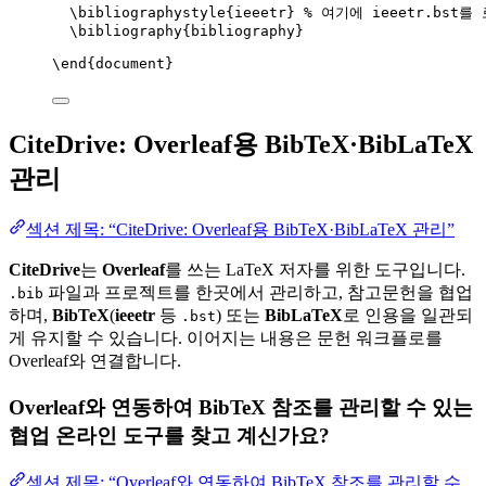
\bibliographystyle
{ieeetr} 
% 여기에 ieeetr.bst
\bibliography
{bibliography}
\end
{
document
}
CiteDrive: Overleaf용 BibTeX·BibLaTeX
관리
섹션 제목: “CiteDrive: Overleaf용 BibTeX·BibLaTeX 관리”
CiteDrive
는
Overleaf
를 쓰는 LaTeX 저자를 위한 도구입니다.
파일과 프로젝트를 한곳에서 관리하고, 참고문헌을 협업
.bib
하며,
BibTeX
(
ieeetr
등
) 또는
BibLaTeX
로 인용을 일관되
.bst
게 유지할 수 있습니다. 이어지는 내용은 문헌 워크플로를
Overleaf와 연결합니다.
Overleaf와 연동하여 BibTeX 참조를 관리할 수 있는
협업 온라인 도구를 찾고 계신가요?
섹션 제목: “Overleaf와 연동하여 BibTeX 참조를 관리할 수