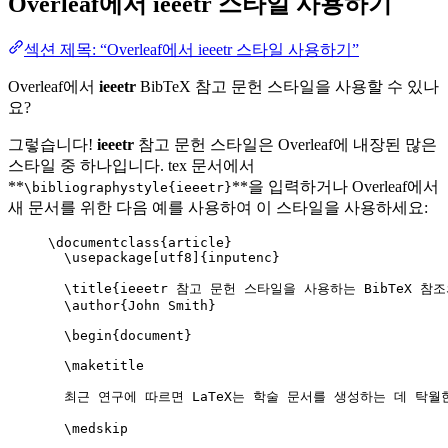
Overleaf에서
ieeetr
스타일 사용하기
섹션 제목: “Overleaf에서 ieeetr 스타일 사용하기”
Overleaf에서
ieeetr
BibTeX 참고 문헌 스타일을 사용할 수 있나
요?
그렇습니다!
ieeetr
참고 문헌 스타일은 Overleaf에 내장된 많은
스타일 중 하나입니다. tex 문서에서
**
**을 입력하거나 Overleaf에서
\bibliographystyle{ieeetr}
새 문서를 위한 다음 예를 사용하여 이 스타일을 사용하세요:
\documentclass
{
article
}
\usepackage
[
utf8
]{
inputenc
}
\title
{ieeetr 참고 문헌 스타일을 사용하는 BibTeX 참조
\author
{John Smith}
\begin
{
document
}
\maketitle
최근 연구에 따르면 LaTeX는 학술 문서를 생성하는 데 탁월
\medskip