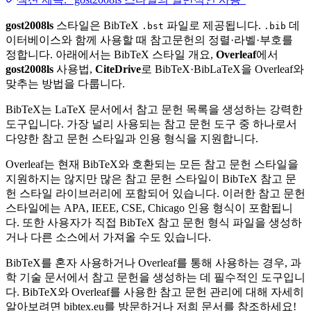
gost2008ls
스타일은 BibTeX
파일로 제공됩니다.
데
.bst
.bib
이터베이스와 함께 사용할 때 참고문헌의 정렬·라벨·부호를
정합니다. 아래에서는 BibTeX 스타일 개요,
Overleaf
에서
gost2008ls
사용법,
CiteDrive
로 BibTeX·BibLaTeX을 Overleaf와
맞추는 방법을 다룹니다.
BibTeX는 LaTeX 문서에서 참고 문헌 목록을 생성하는 강력한
도구입니다. 가장 널리 사용되는 참고 문헌 도구 중 하나로서
다양한 참고 문헌 스타일과 인용 형식을 지원합니다.
Overleaf는 현재 BibTeX와 호환되는 모든 참고 문헌 스타일을
지원하지는 않지만 많은 참고 문헌 스타일이 BibTeX 참고 문
헌 스타일 라이브러리에 포함되어 있습니다. 이러한 참고 문헌
스타일에는 APA, IEEE, CSE, Chicago 인용 형식이 포함됩니
다. 또한 사용자가 직접 BibTeX 참고 문헌 형식 파일을 생성하
거나 다른 소스에서 가져올 수도 있습니다.
BibTeX를 혼자 사용하거나 Overleaf를 통해 사용하는 경우, 과
학 기술 문서에서 참고 문헌을 생성하는 데 필수적인 도구입니
다. BibTeX와 Overleaf를 사용한 참고 문헌 관리에 대해 자세히
알아보려면 bibtex.eu를 방문하거나 저희 문서를 참조하세요!