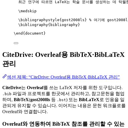
최근 연구에 따르면 LaTeX는 학술 문서를 생성하는 데 탁월
\medskip
\bibliographystyle
{gost2008ls} 
% 여기에 gost2008
\bibliography
{bibliography}
\end
{
document
}
CiteDrive: Overleaf용 BibTeX·BibLaTeX
관리
섹션 제목: “CiteDrive: Overleaf용 BibTeX·BibLaTeX 관리”
CiteDrive
는
Overleaf
를 쓰는 LaTeX 저자를 위한 도구입니다.
파일과 프로젝트를 한곳에서 관리하고, 참고문헌을 협업
.bib
하며,
BibTeX
(
gost2008ls
등
) 또는
BibLaTeX
로 인용을 일
.bst
관되게 유지할 수 있습니다. 이어지는 내용은 문헌 워크플로를
Overleaf와 연결합니다.
Overleaf와 연동하여 BibTeX 참조를 관리할 수 있는