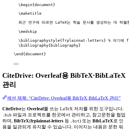
\begin
{
document
}
\maketitle
최근 연구에 따르면 LaTeX는 학술 문서를 생성하는 데 탁월
\medskip
\bibliographystyle
{frplainnat-letters} 
% 여기에 f
\bibliography
{bibliography}
\end
{
document
}
CiteDrive: Overleaf용 BibTeX·BibLaTeX
관리
섹션 제목: “CiteDrive: Overleaf용 BibTeX·BibLaTeX 관리”
CiteDrive
는
Overleaf
를 쓰는 LaTeX 저자를 위한 도구입니다.
파일과 프로젝트를 한곳에서 관리하고, 참고문헌을 협업
.bib
하며,
BibTeX
(
frplainnat-letters
등
) 또는
BibLaTeX
로 인
.bst
용을 일관되게 유지할 수 있습니다. 이어지는 내용은 문헌 워