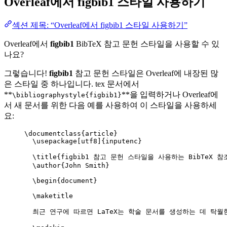
Overleaf에서
figbib1
스타일 사용하기
섹션 제목: “Overleaf에서 figbib1 스타일 사용하기”
Overleaf에서
figbib1
BibTeX 참고 문헌 스타일을 사용할 수 있
나요?
그렇습니다!
figbib1
참고 문헌 스타일은 Overleaf에 내장된 많
은 스타일 중 하나입니다. tex 문서에서
**
**을 입력하거나 Overleaf에
\bibliographystyle{figbib1}
서 새 문서를 위한 다음 예를 사용하여 이 스타일을 사용하세
요:
\documentclass
{
article
}
\usepackage
[
utf8
]{
inputenc
}
\title
{figbib1 참고 문헌 스타일을 사용하는 BibTeX 참조
\author
{John Smith}
\begin
{
document
}
\maketitle
최근 연구에 따르면 LaTeX는 학술 문서를 생성하는 데 탁월