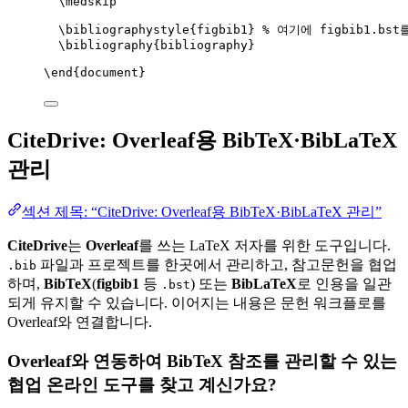
\medskip
\bibliographystyle
{figbib1} 
% 여기에 figbib1.bs
\bibliography
{bibliography}
\end
{
document
}
CiteDrive: Overleaf용 BibTeX·BibLaTeX
관리
섹션 제목: “CiteDrive: Overleaf용 BibTeX·BibLaTeX 관리”
CiteDrive
는
Overleaf
를 쓰는 LaTeX 저자를 위한 도구입니다.
파일과 프로젝트를 한곳에서 관리하고, 참고문헌을 협업
.bib
하며,
BibTeX
(
figbib1
등
) 또는
BibLaTeX
로 인용을 일관
.bst
되게 유지할 수 있습니다. 이어지는 내용은 문헌 워크플로를
Overleaf와 연결합니다.
Overleaf와 연동하여 BibTeX 참조를 관리할 수 있는
협업 온라인 도구를 찾고 계신가요?