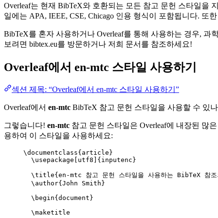
Overleaf는 현재 BibTeX와 호환되는 모든 참고 문헌 스타
일에는 APA, IEEE, CSE, Chicago 인용 형식이 포함됩니
BibTeX를 혼자 사용하거나 Overleaf를 통해 사용하는 경우,
보려면 bibtex.eu를 방문하거나 저희 문서를 참조하세요!
Overleaf에서
en-mtc
스타일 사용하기
섹션 제목: “Overleaf에서 en-mtc 스타일 사용하기”
Overleaf에서
en-mtc
BibTeX 참고 문헌 스타일을 사용할 수 있나
그렇습니다!
en-mtc
참고 문헌 스타일은 Overleaf에 내장된 많은
용하여 이 스타일을 사용하세요:
\documentclass
{
article
}
\usepackage
[
utf8
]{
inputenc
}
\title
{en-mtc 참고 문헌 스타일을 사용하는 BibTeX 참조
\author
{John Smith}
\begin
{
document
}
\maketitle