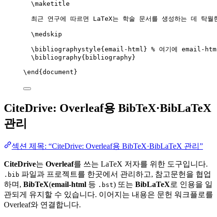
\maketitle
최근 연구에 따르면 LaTeX는 학술 문서를 생성하는 데 탁월
\medskip
\bibliographystyle
{email-html} 
% 여기에 email-ht
\bibliography
{bibliography}
\end
{
document
}
CiteDrive: Overleaf용 BibTeX·BibLaTeX
관리
섹션 제목: “CiteDrive: Overleaf용 BibTeX·BibLaTeX 관리”
CiteDrive
는
Overleaf
를 쓰는 LaTeX 저자를 위한 도구입니다.
파일과 프로젝트를 한곳에서 관리하고, 참고문헌을 협업
.bib
하며,
BibTeX
(
email-html
등
) 또는
BibLaTeX
로 인용을 일
.bst
관되게 유지할 수 있습니다. 이어지는 내용은 문헌 워크플로를
Overleaf와 연결합니다.