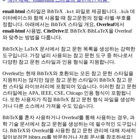
email-html
스타일은 BibTeX
파일로 제공됩니다.
데
.bst
.bib
이터베이스와 함께 사용할 때 참고문헌의 정렬·라벨·부호를
정합니다. 아래에서는 BibTeX 스타일 개요,
Overleaf
에서
email-html
사용법,
CiteDrive
로 BibTeX·BibLaTeX을 Overleaf
와 맞추는 방법을 다룹니다.
BibTeX는 LaTeX 문서에서 참고 문헌 목록을 생성하는 강력한
도구입니다. 가장 널리 사용되는 참고 문헌 도구 중 하나로서
다양한 참고 문헌 스타일과 인용 형식을 지원합니다.
Overleaf는 현재 BibTeX와 호환되는 모든 참고 문헌 스타일을
지원하지는 않지만 많은 참고 문헌 스타일이 BibTeX 참고 문
헌 스타일 라이브러리에 포함되어 있습니다. 이러한 참고 문헌
스타일에는 APA, IEEE, CSE, Chicago 인용 형식이 포함됩니
다. 또한 사용자가 직접 BibTeX 참고 문헌 형식 파일을 생성하
거나 다른 소스에서 가져올 수도 있습니다.
BibTeX를 혼자 사용하거나 Overleaf를 통해 사용하는 경우, 과
학 기술 문서에서 참고 문헌을 생성하는 데 필수적인 도구입니
다. BibTeX와 Overleaf를 사용한 참고 문헌 관리에 대해 자세히
알아보려면 bibtex.eu를 방문하거나 저희 문서를 참조하세요!