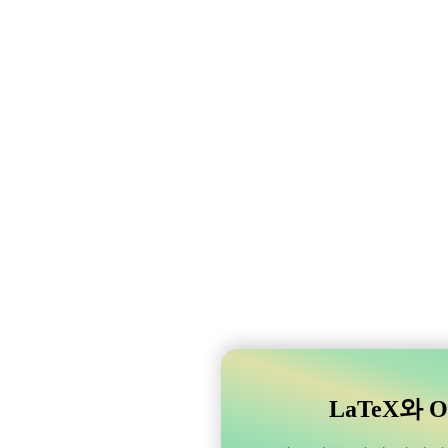
LaTeX와 O