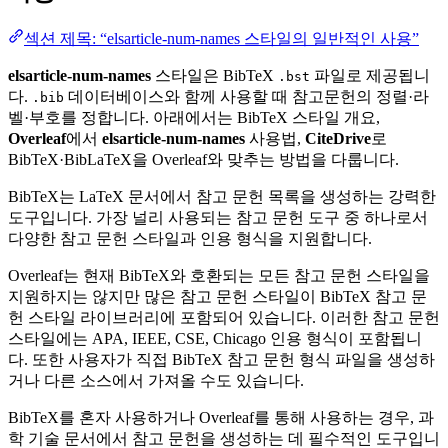
섹션 제목: “elsarticle-num-names 스타일의 일반적인 사용”
elsarticle-num-names
스타일은 BibTeX
파일로 제공됩니
.bst
다.
데이터베이스와 함께 사용할 때 참고문헌의 정렬·라
.bib
벨·부호를 정합니다. 아래에서는 BibTeX 스타일 개요,
Overleaf
에서
elsarticle-num-names
사용법,
CiteDrive
로
BibTeX·BibLaTeX을 Overleaf와 맞추는 방법을 다룹니다.
BibTeX는 LaTeX 문서에서 참고 문헌 목록을 생성하는 강력한
도구입니다. 가장 널리 사용되는 참고 문헌 도구 중 하나로서
다양한 참고 문헌 스타일과 인용 형식을 지원합니다.
Overleaf는 현재 BibTeX와 호환되는 모든 참고 문헌 스타일을
지원하지는 않지만 많은 참고 문헌 스타일이 BibTeX 참고 문
헌 스타일 라이브러리에 포함되어 있습니다. 이러한 참고 문헌
스타일에는 APA, IEEE, CSE, Chicago 인용 형식이 포함됩니
다. 또한 사용자가 직접 BibTeX 참고 문헌 형식 파일을 생성하
거나 다른 소스에서 가져올 수도 있습니다.
BibTeX를 혼자 사용하거나 Overleaf를 통해 사용하는 경우, 과
학 기술 문서에서 참고 문헌을 생성하는 데 필수적인 도구입니