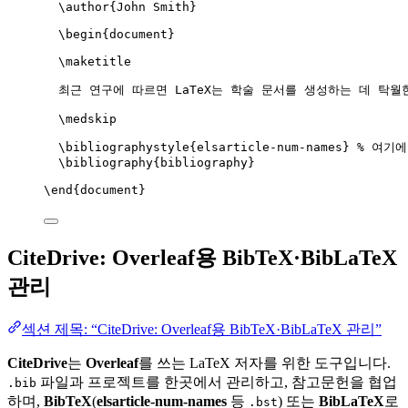
\author
{John Smith}
\begin
{
document
}
\maketitle
최근 연구에 따르면 LaTeX는 학술 문서를 생성하는 데 탁월
\medskip
\bibliographystyle
{elsarticle-num-names} 
% 여기에 
\bibliography
{bibliography}
\end
{
document
}
CiteDrive: Overleaf용 BibTeX·BibLaTeX
관리
섹션 제목: “CiteDrive: Overleaf용 BibTeX·BibLaTeX 관리”
CiteDrive
는
Overleaf
를 쓰는 LaTeX 저자를 위한 도구입니다.
파일과 프로젝트를 한곳에서 관리하고, 참고문헌을 협업
.bib
하며,
BibTeX
(
elsarticle-num-names
등
) 또는
BibLaTeX
로
.bst