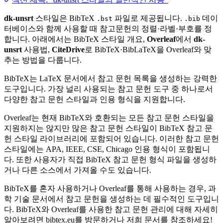
dk-unsrt
스타일은 BibTeX
파일로 제공됩니다.
데이
.bst
.bib
터베이스와 함께 사용할 때 참고문헌의 정렬·라벨·부호를 정
합니다. 아래에서는 BibTeX 스타일 개요,
Overleaf
에서
dk-
unsrt
사용법,
CiteDrive
로 BibTeX·BibLaTeX을 Overleaf와 맞
추는 방법을 다룹니다.
BibTeX는 LaTeX 문서에서 참고 문헌 목록을 생성하는 강력한
도구입니다. 가장 널리 사용되는 참고 문헌 도구 중 하나로서
다양한 참고 문헌 스타일과 인용 형식을 지원합니다.
Overleaf는 현재 BibTeX와 호환되는 모든 참고 문헌 스타일을
지원하지는 않지만 많은 참고 문헌 스타일이 BibTeX 참고 문
헌 스타일 라이브러리에 포함되어 있습니다. 이러한 참고 문헌
스타일에는 APA, IEEE, CSE, Chicago 인용 형식이 포함됩니
다. 또한 사용자가 직접 BibTeX 참고 문헌 형식 파일을 생성하
거나 다른 소스에서 가져올 수도 있습니다.
BibTeX를 혼자 사용하거나 Overleaf를 통해 사용하는 경우, 과
학 기술 문서에서 참고 문헌을 생성하는 데 필수적인 도구입니
다. BibTeX와 Overleaf를 사용한 참고 문헌 관리에 대해 자세히
알아보려면 bibtex.eu를 방문하거나 저희 문서를 참조하세요!