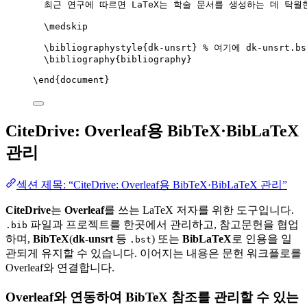
최근 연구에 따르면 LaTeX는 학술 문서를 생성하는 데 탁월
\medskip
\bibliographystyle
{dk-unsrt} 
% 여기에 dk-unsrt.
\bibliography
{bibliography}
\end
{
document
}
CiteDrive: Overleaf용 BibTeX·BibLaTeX
관리
섹션 제목: “CiteDrive: Overleaf용 BibTeX·BibLaTeX 관리”
CiteDrive
는
Overleaf
를 쓰는 LaTeX 저자를 위한 도구입니다.
파일과 프로젝트를 한곳에서 관리하고, 참고문헌을 협업
.bib
하며,
BibTeX
(
dk-unsrt
등
) 또는
BibLaTeX
로 인용을 일
.bst
관되게 유지할 수 있습니다. 이어지는 내용은 문헌 워크플로를
Overleaf와 연결합니다.
Overleaf와 연동하여 BibTeX 참조를 관리할 수 있는