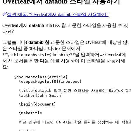
Overleaf에서
databib
스타일 사용하기
섹션 제목: “Overleaf에서 databib 스타일 사용하기”
Overleaf에서
databib
BibTeX 참고 문헌 스타일을 사용할 수 있
나요?
그렇습니다!
databib
참고 문헌 스타일은 Overleaf에 내장된 많
은 스타일 중 하나입니다. tex 문서에서
**
**을 입력하거나 Overleaf에
\bibliographystyle{databib}
서 새 문서를 위한 다음 예를 사용하여 이 스타일을 사용하세
요:
\documentclass
{
article
}
\usepackage
[
utf8
]{
inputenc
}
\title
{databib 참고 문헌 스타일을 사용하는 BibTeX 참조
\author
{John Smith}
\begin
{
document
}
\maketitle
최근 연구에 따르면 LaTeX는 학술 문서를 생성하는 데 탁월