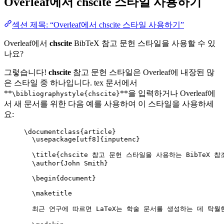
Overleaf에서
chscite
스타일 사용하기
섹션 제목: “Overleaf에서 chscite 스타일 사용하기”
Overleaf에서
chscite
BibTeX 참고 문헌 스타일을 사용할 수 있
나요?
그렇습니다!
chscite
참고 문헌 스타일은 Overleaf에 내장된 많
은 스타일 중 하나입니다. tex 문서에서
**
**을 입력하거나 Overleaf에
\bibliographystyle{chscite}
서 새 문서를 위한 다음 예를 사용하여 이 스타일을 사용하세
요:
\documentclass
{
article
}
\usepackage
[
utf8
]{
inputenc
}
\title
{chscite 참고 문헌 스타일을 사용하는 BibTeX 참조
\author
{John Smith}
\begin
{
document
}
\maketitle
최근 연구에 따르면 LaTeX는 학술 문서를 생성하는 데 탁월