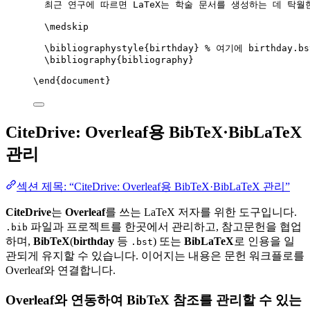
최근 연구에 따르면 LaTeX는 학술 문서를 생성하는 데 탁월
\medskip
\bibliographystyle
{birthday} 
% 여기에 birthday.
\bibliography
{bibliography}
\end
{
document
}
CiteDrive: Overleaf용 BibTeX·BibLaTeX
관리
섹션 제목: “CiteDrive: Overleaf용 BibTeX·BibLaTeX 관리”
CiteDrive
는
Overleaf
를 쓰는 LaTeX 저자를 위한 도구입니다.
파일과 프로젝트를 한곳에서 관리하고, 참고문헌을 협업
.bib
하며,
BibTeX
(
birthday
등
) 또는
BibLaTeX
로 인용을 일
.bst
관되게 유지할 수 있습니다. 이어지는 내용은 문헌 워크플로를
Overleaf와 연결합니다.
Overleaf와 연동하여 BibTeX 참조를 관리할 수 있는