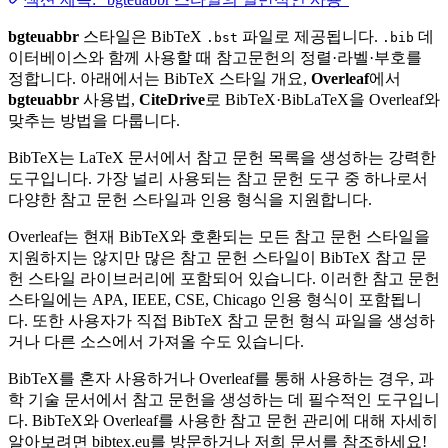
bgteuabbr
스타일은 BibTeX
파일로 제공됩니다.
데
.bst
.bib
이터베이스와 함께 사용할 때 참고문헌의 정렬·라벨·부호를
정합니다. 아래에서는 BibTeX 스타일 개요,
Overleaf
에서
bgteuabbr
사용법,
CiteDrive
로 BibTeX·BibLaTeX을 Overleaf와
맞추는 방법을 다룹니다.
BibTeX는 LaTeX 문서에서 참고 문헌 목록을 생성하는 강력한
도구입니다. 가장 널리 사용되는 참고 문헌 도구 중 하나로서
다양한 참고 문헌 스타일과 인용 형식을 지원합니다.
Overleaf는 현재 BibTeX와 호환되는 모든 참고 문헌 스타일을
지원하지는 않지만 많은 참고 문헌 스타일이 BibTeX 참고 문
헌 스타일 라이브러리에 포함되어 있습니다. 이러한 참고 문헌
스타일에는 APA, IEEE, CSE, Chicago 인용 형식이 포함됩니
다. 또한 사용자가 직접 BibTeX 참고 문헌 형식 파일을 생성하
거나 다른 소스에서 가져올 수도 있습니다.
BibTeX를 혼자 사용하거나 Overleaf를 통해 사용하는 경우, 과
학 기술 문서에서 참고 문헌을 생성하는 데 필수적인 도구입니
다. BibTeX와 Overleaf를 사용한 참고 문헌 관리에 대해 자세히
알아보려면 bibtex.eu를 방문하거나 저희 문서를 참조하세요!