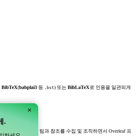
,
BibTeX
(
babplai3
등
) 또는
BibLaTeX
로 인용을 일관되게
.bst
×
게.
니다! 프로젝트 내의 팀과 참조를 수집 및 조직하면서 Overleaf 프
관리하세요.