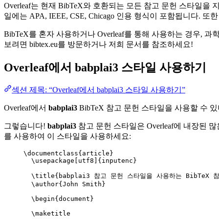
Overleaf는 현재 BibTeX와 호환되는 모든 참고 문헌 스타
일에는 APA, IEEE, CSE, Chicago 인용 형식이 포함됩니
BibTeX를 혼자 사용하거나 Overleaf를 통해 사용하는 경우,
보려면 bibtex.eu를 방문하거나 저희 문서를 참조하세요!
Overleaf에서
babplai3
스타일 사용하기
섹션 제목: “Overleaf에서 babplai3 스타일 사용하기”
Overleaf에서
babplai3
BibTeX 참고 문헌 스타일을 사용할 수 
그렇습니다!
babplai3
참고 문헌 스타일은 Overleaf에 내장된 많
를 사용하여 이 스타일을 사용하세요:
\documentclass
{
article
}
\usepackage
[
utf8
]{
inputenc
}
\title
{babplai3 참고 문헌 스타일을 사용하는 BibTeX 참
\author
{John Smith}
\begin
{
document
}
\maketitle