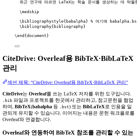
최근 연구에 따르면 LaTeX는 학술 문서를 생성하는 데 탁월
\medskip
\bibliographystyle
{babalpha} 
% 여기에 babalpha.
\bibliography
{bibliography}
\end
{
document
}
CiteDrive: Overleaf용 BibTeX·BibLaTeX
관리
섹션 제목: “CiteDrive: Overleaf용 BibTeX·BibLaTeX 관리”
CiteDrive
는
Overleaf
를 쓰는 LaTeX 저자를 위한 도구입니다.
파일과 프로젝트를 한곳에서 관리하고, 참고문헌을 협업
.bib
하며,
BibTeX
(
babalpha
등
) 또는
BibLaTeX
로 인용을 일
.bst
관되게 유지할 수 있습니다. 이어지는 내용은 문헌 워크플로를
Overleaf와 연결합니다.
Overleaf와 연동하여 BibTeX 참조를 관리할 수 있는