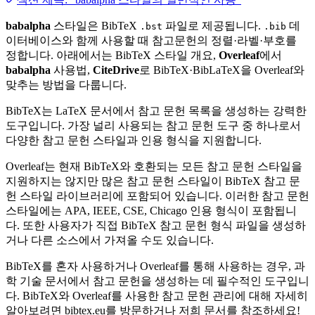
babalpha
스타일은 BibTeX
파일로 제공됩니다.
데
.bst
.bib
이터베이스와 함께 사용할 때 참고문헌의 정렬·라벨·부호를
정합니다. 아래에서는 BibTeX 스타일 개요,
Overleaf
에서
babalpha
사용법,
CiteDrive
로 BibTeX·BibLaTeX을 Overleaf와
맞추는 방법을 다룹니다.
BibTeX는 LaTeX 문서에서 참고 문헌 목록을 생성하는 강력한
도구입니다. 가장 널리 사용되는 참고 문헌 도구 중 하나로서
다양한 참고 문헌 스타일과 인용 형식을 지원합니다.
Overleaf는 현재 BibTeX와 호환되는 모든 참고 문헌 스타일을
지원하지는 않지만 많은 참고 문헌 스타일이 BibTeX 참고 문
헌 스타일 라이브러리에 포함되어 있습니다. 이러한 참고 문헌
스타일에는 APA, IEEE, CSE, Chicago 인용 형식이 포함됩니
다. 또한 사용자가 직접 BibTeX 참고 문헌 형식 파일을 생성하
거나 다른 소스에서 가져올 수도 있습니다.
BibTeX를 혼자 사용하거나 Overleaf를 통해 사용하는 경우, 과
학 기술 문서에서 참고 문헌을 생성하는 데 필수적인 도구입니
다. BibTeX와 Overleaf를 사용한 참고 문헌 관리에 대해 자세히
알아보려면 bibtex.eu를 방문하거나 저희 문서를 참조하세요!