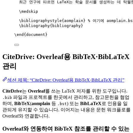
최근 연구에 따르면 LaTeX는 학술 문서를 생성하는 데 탁월
\medskip
\bibliographystyle
{aomplain} 
% 여기에 aomplain.
\bibliography
{bibliography}
\end
{
document
}
CiteDrive: Overleaf용 BibTeX·BibLaTeX
관리
섹션 제목: “CiteDrive: Overleaf용 BibTeX·BibLaTeX 관리”
CiteDrive
는
Overleaf
를 쓰는 LaTeX 저자를 위한 도구입니다.
파일과 프로젝트를 한곳에서 관리하고, 참고문헌을 협업
.bib
하며,
BibTeX
(
aomplain
등
) 또는
BibLaTeX
로 인용을 일
.bst
관되게 유지할 수 있습니다. 이어지는 내용은 문헌 워크플로를
Overleaf와 연결합니다.
Overleaf와 연동하여 BibTeX 참조를 관리할 수 있는