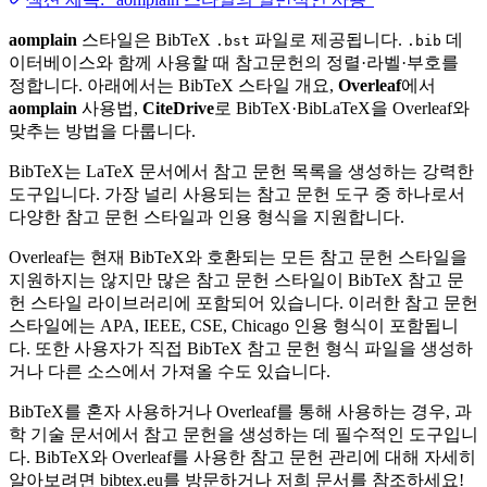
aomplain
스타일은 BibTeX
파일로 제공됩니다.
데
.bst
.bib
이터베이스와 함께 사용할 때 참고문헌의 정렬·라벨·부호를
정합니다. 아래에서는 BibTeX 스타일 개요,
Overleaf
에서
aomplain
사용법,
CiteDrive
로 BibTeX·BibLaTeX을 Overleaf와
맞추는 방법을 다룹니다.
BibTeX는 LaTeX 문서에서 참고 문헌 목록을 생성하는 강력한
도구입니다. 가장 널리 사용되는 참고 문헌 도구 중 하나로서
다양한 참고 문헌 스타일과 인용 형식을 지원합니다.
Overleaf는 현재 BibTeX와 호환되는 모든 참고 문헌 스타일을
지원하지는 않지만 많은 참고 문헌 스타일이 BibTeX 참고 문
헌 스타일 라이브러리에 포함되어 있습니다. 이러한 참고 문헌
스타일에는 APA, IEEE, CSE, Chicago 인용 형식이 포함됩니
다. 또한 사용자가 직접 BibTeX 참고 문헌 형식 파일을 생성하
거나 다른 소스에서 가져올 수도 있습니다.
BibTeX를 혼자 사용하거나 Overleaf를 통해 사용하는 경우, 과
학 기술 문서에서 참고 문헌을 생성하는 데 필수적인 도구입니
다. BibTeX와 Overleaf를 사용한 참고 문헌 관리에 대해 자세히
알아보려면 bibtex.eu를 방문하거나 저희 문서를 참조하세요!