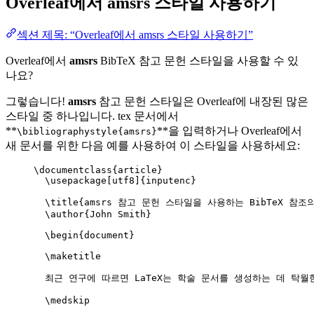
Overleaf에서
amsrs
스타일 사용하기
섹션 제목: “Overleaf에서 amsrs 스타일 사용하기”
Overleaf에서
amsrs
BibTeX 참고 문헌 스타일을 사용할 수 있
나요?
그렇습니다!
amsrs
참고 문헌 스타일은 Overleaf에 내장된 많은
스타일 중 하나입니다. tex 문서에서
**
**을 입력하거나 Overleaf에서
\bibliographystyle{amsrs}
새 문서를 위한 다음 예를 사용하여 이 스타일을 사용하세요:
\documentclass
{
article
}
\usepackage
[
utf8
]{
inputenc
}
\title
{amsrs 참고 문헌 스타일을 사용하는 BibTeX 참조의
\author
{John Smith}
\begin
{
document
}
\maketitle
최근 연구에 따르면 LaTeX는 학술 문서를 생성하는 데 탁월
\medskip