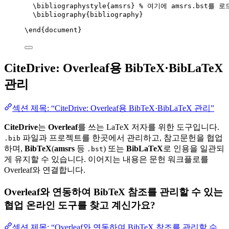
\bibliographystyle
{amsrs} 
% 여기에 amsrs.bst를 
\bibliography
{bibliography}
\end
{
document
}
CiteDrive: Overleaf용 BibTeX·BibLaTeX
관리
섹션 제목: “CiteDrive: Overleaf용 BibTeX·BibLaTeX 관리”
CiteDrive
는
Overleaf
를 쓰는 LaTeX 저자를 위한 도구입니다.
파일과 프로젝트를 한곳에서 관리하고, 참고문헌을 협업
.bib
하며,
BibTeX
(
amsrs
등
) 또는
BibLaTeX
로 인용을 일관되
.bst
게 유지할 수 있습니다. 이어지는 내용은 문헌 워크플로를
Overleaf와 연결합니다.
Overleaf와 연동하여 BibTeX 참조를 관리할 수 있는
협업 온라인 도구를 찾고 계신가요?
섹션 제목: “Overleaf와 연동하여 BibTeX 참조를 관리할 수