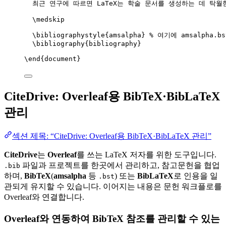
최근 연구에 따르면 LaTeX는 학술 문서를 생성하는 데 탁월
\medskip
\bibliographystyle
{amsalpha} 
% 여기에 amsalpha.
\bibliography
{bibliography}
\end
{
document
}
CiteDrive: Overleaf용 BibTeX·BibLaTeX
관리
섹션 제목: “CiteDrive: Overleaf용 BibTeX·BibLaTeX 관리”
CiteDrive
는
Overleaf
를 쓰는 LaTeX 저자를 위한 도구입니다.
파일과 프로젝트를 한곳에서 관리하고, 참고문헌을 협업
.bib
하며,
BibTeX
(
amsalpha
등
) 또는
BibLaTeX
로 인용을 일
.bst
관되게 유지할 수 있습니다. 이어지는 내용은 문헌 워크플로를
Overleaf와 연결합니다.
Overleaf와 연동하여 BibTeX 참조를 관리할 수 있는