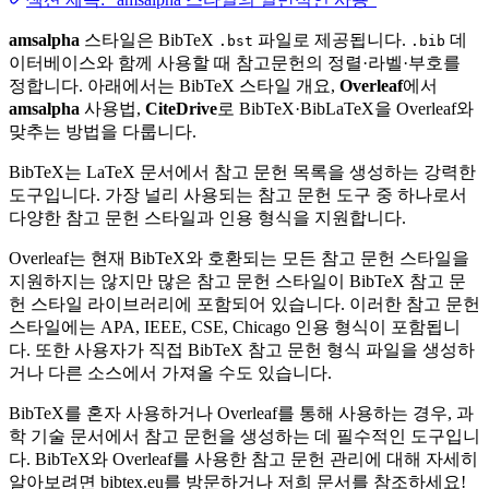
amsalpha
스타일은 BibTeX
파일로 제공됩니다.
데
.bst
.bib
이터베이스와 함께 사용할 때 참고문헌의 정렬·라벨·부호를
정합니다. 아래에서는 BibTeX 스타일 개요,
Overleaf
에서
amsalpha
사용법,
CiteDrive
로 BibTeX·BibLaTeX을 Overleaf와
맞추는 방법을 다룹니다.
BibTeX는 LaTeX 문서에서 참고 문헌 목록을 생성하는 강력한
도구입니다. 가장 널리 사용되는 참고 문헌 도구 중 하나로서
다양한 참고 문헌 스타일과 인용 형식을 지원합니다.
Overleaf는 현재 BibTeX와 호환되는 모든 참고 문헌 스타일을
지원하지는 않지만 많은 참고 문헌 스타일이 BibTeX 참고 문
헌 스타일 라이브러리에 포함되어 있습니다. 이러한 참고 문헌
스타일에는 APA, IEEE, CSE, Chicago 인용 형식이 포함됩니
다. 또한 사용자가 직접 BibTeX 참고 문헌 형식 파일을 생성하
거나 다른 소스에서 가져올 수도 있습니다.
BibTeX를 혼자 사용하거나 Overleaf를 통해 사용하는 경우, 과
학 기술 문서에서 참고 문헌을 생성하는 데 필수적인 도구입니
다. BibTeX와 Overleaf를 사용한 참고 문헌 관리에 대해 자세히
알아보려면 bibtex.eu를 방문하거나 저희 문서를 참조하세요!