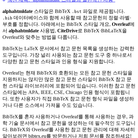
alphahtmldate
스타일은 BibTeX
파일로 제공됩니다.
.bst
데이터베이스와 함께 사용할 때 참고문헌의 정렬·라벨·
.bib
부호를 정합니다. 아래에서는 BibTeX 스타일 개요,
Overleaf
에
서
alphahtmldate
사용법,
CiteDrive
로 BibTeX·BibLaTeX을
Overleaf와 맞추는 방법을 다룹니다.
BibTeX는 LaTeX 문서에서 참고 문헌 목록을 생성하는 강력한
도구입니다. 가장 널리 사용되는 참고 문헌 도구 중 하나로서
다양한 참고 문헌 스타일과 인용 형식을 지원합니다.
Overleaf는 현재 BibTeX와 호환되는 모든 참고 문헌 스타일을
지원하지는 않지만 많은 참고 문헌 스타일이 BibTeX 참고 문
헌 스타일 라이브러리에 포함되어 있습니다. 이러한 참고 문헌
스타일에는 APA, IEEE, CSE, Chicago 인용 형식이 포함됩니
다. 또한 사용자가 직접 BibTeX 참고 문헌 형식 파일을 생성하
거나 다른 소스에서 가져올 수도 있습니다.
BibTeX를 혼자 사용하거나 Overleaf를 통해 사용하는 경우, 과
학 기술 문서에서 참고 문헌을 생성하는 데 필수적인 도구입니
다. BibTeX와 Overleaf를 사용한 참고 문헌 관리에 대해 자세히
알아보려면 bibtex.eu를 방문하거나 저희 문서를 참조하세요!