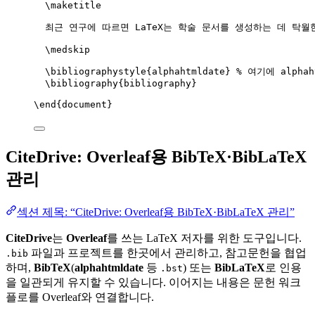
\maketitle
최근 연구에 따르면 LaTeX는 학술 문서를 생성하는 데 탁월
\medskip
\bibliographystyle
{alphahtmldate} 
% 여기에 alpha
\bibliography
{bibliography}
\end
{
document
}
CiteDrive: Overleaf용 BibTeX·BibLaTeX
관리
섹션 제목: “CiteDrive: Overleaf용 BibTeX·BibLaTeX 관리”
CiteDrive
는
Overleaf
를 쓰는 LaTeX 저자를 위한 도구입니다.
파일과 프로젝트를 한곳에서 관리하고, 참고문헌을 협업
.bib
하며,
BibTeX
(
alphahtmldate
등
) 또는
BibLaTeX
로 인용
.bst
을 일관되게 유지할 수 있습니다. 이어지는 내용은 문헌 워크
플로를 Overleaf와 연결합니다.