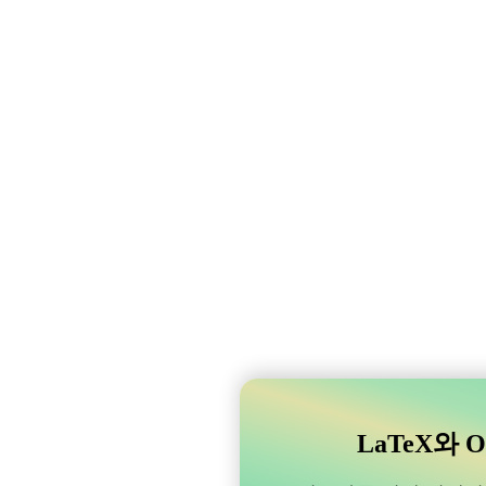
LaTeX와 O