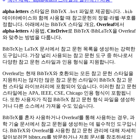
alpha-letters
스타일은 BibTeX
파일로 제공됩니다.
.bst
.bib
데이터베이스와 함께 사용할 때 참고문헌의 정렬·라벨·부호를
정합니다. 아래에서는 BibTeX 스타일 개요,
Overleaf
에서
alpha-letters
사용법,
CiteDrive
로 BibTeX·BibLaTeX을 Overleaf
와 맞추는 방법을 다룹니다.
BibTeX는 LaTeX 문서에서 참고 문헌 목록을 생성하는 강력한
도구입니다. 가장 널리 사용되는 참고 문헌 도구 중 하나로서
다양한 참고 문헌 스타일과 인용 형식을 지원합니다.
Overleaf는 현재 BibTeX와 호환되는 모든 참고 문헌 스타일을
지원하지는 않지만 많은 참고 문헌 스타일이 BibTeX 참고 문
헌 스타일 라이브러리에 포함되어 있습니다. 이러한 참고 문헌
스타일에는 APA, IEEE, CSE, Chicago 인용 형식이 포함됩니
다. 또한 사용자가 직접 BibTeX 참고 문헌 형식 파일을 생성하
거나 다른 소스에서 가져올 수도 있습니다.
BibTeX를 혼자 사용하거나 Overleaf를 통해 사용하는 경우, 과
학 기술 문서에서 참고 문헌을 생성하는 데 필수적인 도구입니
다. BibTeX와 Overleaf를 사용한 참고 문헌 관리에 대해 자세히
알아보려면 bibtex.eu를 방문하거나 저희 문서를 참조하세요!