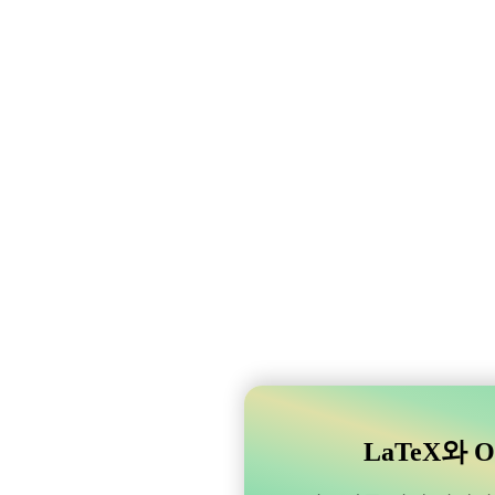
LaTeX와 O