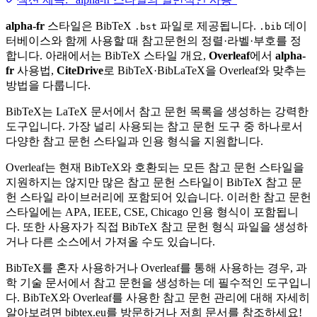
alpha-fr
스타일은 BibTeX
파일로 제공됩니다.
데이
.bst
.bib
터베이스와 함께 사용할 때 참고문헌의 정렬·라벨·부호를 정
합니다. 아래에서는 BibTeX 스타일 개요,
Overleaf
에서
alpha-
fr
사용법,
CiteDrive
로 BibTeX·BibLaTeX을 Overleaf와 맞추는
방법을 다룹니다.
BibTeX는 LaTeX 문서에서 참고 문헌 목록을 생성하는 강력한
도구입니다. 가장 널리 사용되는 참고 문헌 도구 중 하나로서
다양한 참고 문헌 스타일과 인용 형식을 지원합니다.
Overleaf는 현재 BibTeX와 호환되는 모든 참고 문헌 스타일을
지원하지는 않지만 많은 참고 문헌 스타일이 BibTeX 참고 문
헌 스타일 라이브러리에 포함되어 있습니다. 이러한 참고 문헌
스타일에는 APA, IEEE, CSE, Chicago 인용 형식이 포함됩니
다. 또한 사용자가 직접 BibTeX 참고 문헌 형식 파일을 생성하
거나 다른 소스에서 가져올 수도 있습니다.
BibTeX를 혼자 사용하거나 Overleaf를 통해 사용하는 경우, 과
학 기술 문서에서 참고 문헌을 생성하는 데 필수적인 도구입니
다. BibTeX와 Overleaf를 사용한 참고 문헌 관리에 대해 자세히
알아보려면 bibtex.eu를 방문하거나 저희 문서를 참조하세요!