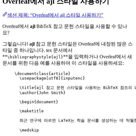
Overleaf에서
ajl
스타일 사용하기
섹션 제목: “Overleaf에서 ajl 스타일 사용하기”
Overleaf에서
ajl
BibTeX 참고 문헌 스타일을 사용할 수 있나
요?
그렇습니다!
ajl
참고 문헌 스타일은 Overleaf에 내장된 많은 스
타일 중 하나입니다. tex 문서에서
**
**을 입력하거나 Overleaf에서 새
\bibliographystyle{ajl}
문서를 위한 다음 예를 사용하여 이 스타일을 사용하세요:
\documentclass
{
article
}
\usepackage
[
utf8
]{
inputenc
}
\title
{ajl 참고 문헌 스타일을 사용하는 BibTeX 참조의 L
\author
{John Smith}
\begin
{
document
}
\maketitle
최근 연구에 따르면 LaTeX는 학술 문서를 생성하는 데 탁월
\medskip