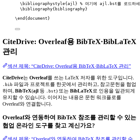
\bibliographystyle
{ajl} 
% 여기에 ajl.bst를 로드하
\bibliography
{bibliography}
\end
{
document
}
CiteDrive: Overleaf용 BibTeX·BibLaTeX
관리
섹션 제목: “CiteDrive: Overleaf용 BibTeX·BibLaTeX 관리”
CiteDrive
는
Overleaf
를 쓰는 LaTeX 저자를 위한 도구입니다.
파일과 프로젝트를 한곳에서 관리하고, 참고문헌을 협업
.bib
하며,
BibTeX
(
ajl
등
) 또는
BibLaTeX
로 인용을 일관되게
.bst
유지할 수 있습니다. 이어지는 내용은 문헌 워크플로를
Overleaf와 연결합니다.
Overleaf와 연동하여 BibTeX 참조를 관리할 수 있는
협업 온라인 도구를 찾고 계신가요?
섹션 제목: “Overleaf와 연동하여 BibTeX 참조를 관리할 수