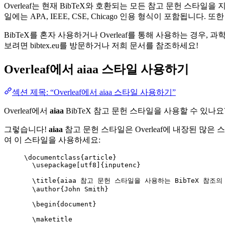
Overleaf는 현재 BibTeX와 호환되는 모든 참고 문헌 스타
일에는 APA, IEEE, CSE, Chicago 인용 형식이 포함됩니
BibTeX를 혼자 사용하거나 Overleaf를 통해 사용하는 경우,
보려면 bibtex.eu를 방문하거나 저희 문서를 참조하세요!
Overleaf에서
aiaa
스타일 사용하기
섹션 제목: “Overleaf에서 aiaa 스타일 사용하기”
Overleaf에서
aiaa
BibTeX 참고 문헌 스타일을 사용할 수 있나요
그렇습니다!
aiaa
참고 문헌 스타일은 Overleaf에 내장된 많은 스
여 이 스타일을 사용하세요:
\documentclass
{
article
}
\usepackage
[
utf8
]{
inputenc
}
\title
{aiaa 참고 문헌 스타일을 사용하는 BibTeX 참조의 
\author
{John Smith}
\begin
{
document
}
\maketitle