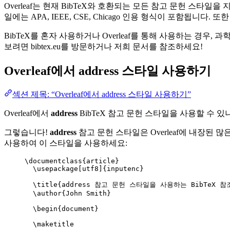
Overleaf는 현재 BibTeX와 호환되는 모든 참고 문헌 스타
일에는 APA, IEEE, CSE, Chicago 인용 형식이 포함됩니
BibTeX를 혼자 사용하거나 Overleaf를 통해 사용하는 경우,
보려면 bibtex.eu를 방문하거나 저희 문서를 참조하세요!
Overleaf에서
address
스타일 사용하기
섹션 제목: “Overleaf에서 address 스타일 사용하기”
Overleaf에서
address
BibTeX 참고 문헌 스타일을 사용할 수 있
그렇습니다!
address
참고 문헌 스타일은 Overleaf에 내장된 많은
사용하여 이 스타일을 사용하세요:
\documentclass
{
article
}
\usepackage
[
utf8
]{
inputenc
}
\title
{address 참고 문헌 스타일을 사용하는 BibTeX 참조
\author
{John Smith}
\begin
{
document
}
\maketitle