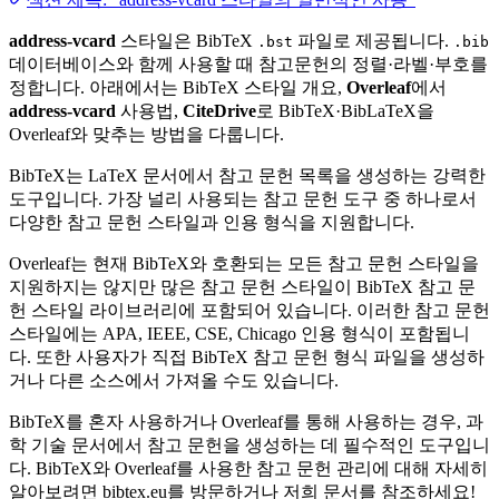
address-vcard
스타일은 BibTeX
파일로 제공됩니다.
.bst
.bib
데이터베이스와 함께 사용할 때 참고문헌의 정렬·라벨·부호를
정합니다. 아래에서는 BibTeX 스타일 개요,
Overleaf
에서
address-vcard
사용법,
CiteDrive
로 BibTeX·BibLaTeX을
Overleaf와 맞추는 방법을 다룹니다.
BibTeX는 LaTeX 문서에서 참고 문헌 목록을 생성하는 강력한
도구입니다. 가장 널리 사용되는 참고 문헌 도구 중 하나로서
다양한 참고 문헌 스타일과 인용 형식을 지원합니다.
Overleaf는 현재 BibTeX와 호환되는 모든 참고 문헌 스타일을
지원하지는 않지만 많은 참고 문헌 스타일이 BibTeX 참고 문
헌 스타일 라이브러리에 포함되어 있습니다. 이러한 참고 문헌
스타일에는 APA, IEEE, CSE, Chicago 인용 형식이 포함됩니
다. 또한 사용자가 직접 BibTeX 참고 문헌 형식 파일을 생성하
거나 다른 소스에서 가져올 수도 있습니다.
BibTeX를 혼자 사용하거나 Overleaf를 통해 사용하는 경우, 과
학 기술 문서에서 참고 문헌을 생성하는 데 필수적인 도구입니
다. BibTeX와 Overleaf를 사용한 참고 문헌 관리에 대해 자세히
알아보려면 bibtex.eu를 방문하거나 저희 문서를 참조하세요!