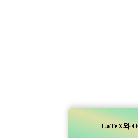
LaTeX와 O