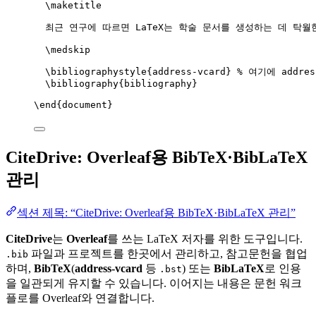
\maketitle
최근 연구에 따르면 LaTeX는 학술 문서를 생성하는 데 탁월
\medskip
\bibliographystyle
{address-vcard} 
% 여기에 addre
\bibliography
{bibliography}
\end
{
document
}
CiteDrive: Overleaf용 BibTeX·BibLaTeX
관리
섹션 제목: “CiteDrive: Overleaf용 BibTeX·BibLaTeX 관리”
CiteDrive
는
Overleaf
를 쓰는 LaTeX 저자를 위한 도구입니다.
파일과 프로젝트를 한곳에서 관리하고, 참고문헌을 협업
.bib
하며,
BibTeX
(
address-vcard
등
) 또는
BibLaTeX
로 인용
.bst
을 일관되게 유지할 수 있습니다. 이어지는 내용은 문헌 워크
플로를 Overleaf와 연결합니다.