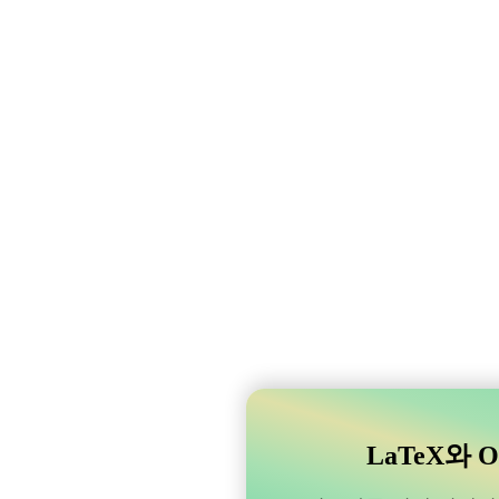
LaTeX와 O