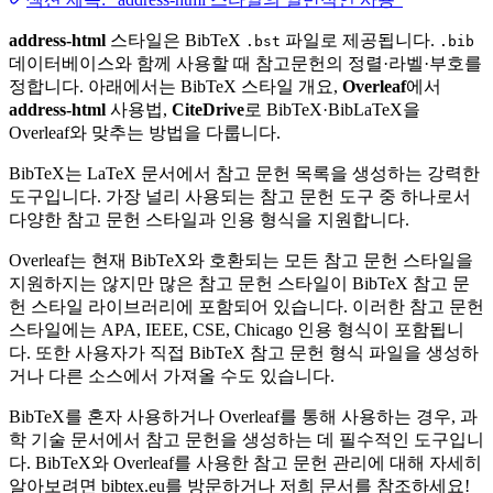
address-html
스타일은 BibTeX
파일로 제공됩니다.
.bst
.bib
데이터베이스와 함께 사용할 때 참고문헌의 정렬·라벨·부호를
정합니다. 아래에서는 BibTeX 스타일 개요,
Overleaf
에서
address-html
사용법,
CiteDrive
로 BibTeX·BibLaTeX을
Overleaf와 맞추는 방법을 다룹니다.
BibTeX는 LaTeX 문서에서 참고 문헌 목록을 생성하는 강력한
도구입니다. 가장 널리 사용되는 참고 문헌 도구 중 하나로서
다양한 참고 문헌 스타일과 인용 형식을 지원합니다.
Overleaf는 현재 BibTeX와 호환되는 모든 참고 문헌 스타일을
지원하지는 않지만 많은 참고 문헌 스타일이 BibTeX 참고 문
헌 스타일 라이브러리에 포함되어 있습니다. 이러한 참고 문헌
스타일에는 APA, IEEE, CSE, Chicago 인용 형식이 포함됩니
다. 또한 사용자가 직접 BibTeX 참고 문헌 형식 파일을 생성하
거나 다른 소스에서 가져올 수도 있습니다.
BibTeX를 혼자 사용하거나 Overleaf를 통해 사용하는 경우, 과
학 기술 문서에서 참고 문헌을 생성하는 데 필수적인 도구입니
다. BibTeX와 Overleaf를 사용한 참고 문헌 관리에 대해 자세히
알아보려면 bibtex.eu를 방문하거나 저희 문서를 참조하세요!