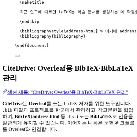
\maketitle
최근 연구에 따르면 LaTeX는 학술 문서를 생성하는 데 탁월
\medskip
\bibliographystyle
{address-html} 
% 여기에 addres
\bibliography
{bibliography}
\end
{
document
}
CiteDrive: Overleaf용 BibTeX·BibLaTeX
관리
섹션 제목: “CiteDrive: Overleaf용 BibTeX·BibLaTeX 관리”
CiteDrive
는
Overleaf
를 쓰는 LaTeX 저자를 위한 도구입니다.
파일과 프로젝트를 한곳에서 관리하고, 참고문헌을 협업
.bib
하며,
BibTeX
(
address-html
등
) 또는
BibLaTeX
로 인용을
.bst
일관되게 유지할 수 있습니다. 이어지는 내용은 문헌 워크플로
를 Overleaf와 연결합니다.