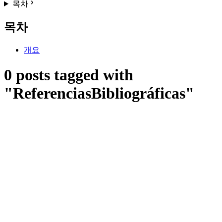
목차
목차
개요
0 posts tagged with
"ReferenciasBibliográficas"