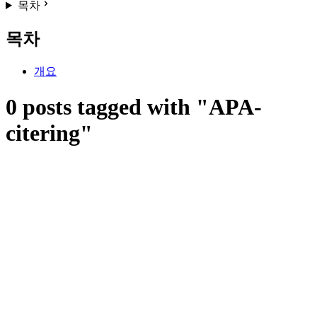
목차
목차
개요
0 posts tagged with "APA-
citering"