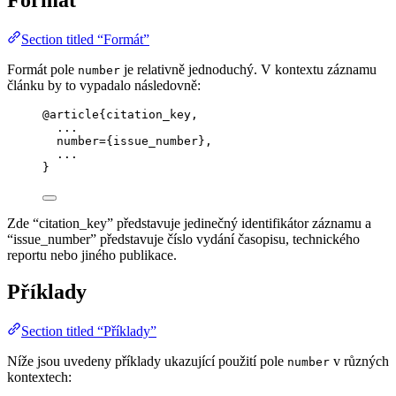
Section titled “Formát”
Formát pole
je relativně jednoduchý. V kontextu záznamu
number
článku by to vypadalo následovně:
@article
{citation_key,
...
number
=
{
issue_number
}
,
...
}
Zde “citation_key” představuje jedinečný identifikátor záznamu a
“issue_number” představuje číslo vydání časopisu, technického
reportu nebo jiného publikace.
Příklady
Section titled “Příklady”
Níže jsou uvedeny příklady ukazující použití pole
v různých
number
kontextech: