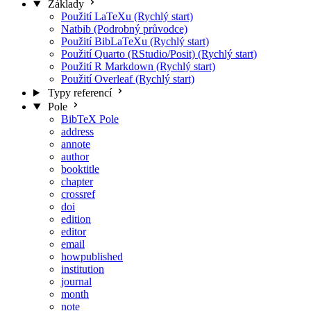
Základy
Použití LaTeXu (Rychlý start)
Natbib (Podrobný průvodce)
Použití BibLaTeXu (Rychlý start)
Použití Quarto (RStudio/Posit) (Rychlý start)
Použití R Markdown (Rychlý start)
Použití Overleaf (Rychlý start)
Typy referencí
Pole
BibTeX Pole
address
annote
author
booktitle
chapter
crossref
doi
edition
editor
email
howpublished
institution
journal
month
note