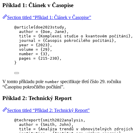
Příklad 1: Článek v Časopise
Section titled “Příklad 1: Článek v Časopise”
@article
{doe2023study,
author
 = 
{
Doe, Jane
}
,
title
 = 
{
Komplexní studie o kvantovém počítání
}
,
journal
 = 
{
Časopis pokročilého počítání
}
,
year
 = 
{
2023
}
,
volume
 = 
{
29
}
,
number
 = 
{
3
}
,
pages
 = 
{
215-230
}
,
}
V tomto příkladu pole
specifikuje třetí číslo 29. ročníku
number
“Časopisu pokročilého počítání”.
Příklad 2: Technický Report
Section titled “Příklad 2: Technický Report”
@techreport
{smith2022analysis,
author
 = 
{
Smith, John
}
,
title
 = 
{
Analýza trendů v obnovitelných zdrojích