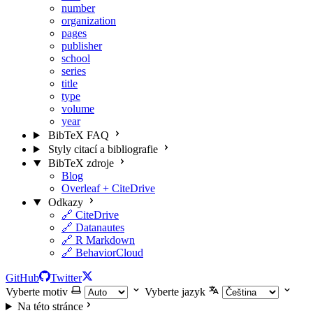
number
organization
pages
publisher
school
series
title
type
volume
year
BibTeX FAQ
Styly citací a bibliografie
BibTeX zdroje
Blog
Overleaf + CiteDrive
Odkazy
🔗 CiteDrive
🔗 Datanautes
🔗 R Markdown
🔗 BehaviorCloud
GitHub
Twitter
Vyberte motiv
Vyberte jazyk
Na této stránce