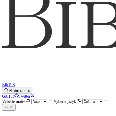
BibTeX
Hledat
Ctrl
K
GitHub
Twitter
Vyberte motiv
Vyberte jazyk