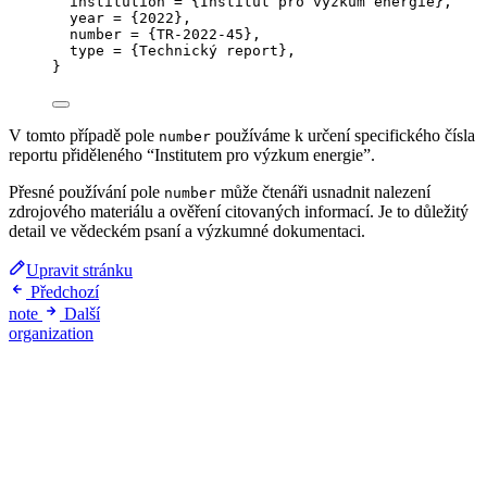
institution
 = 
{
Institut pro výzkum energie
}
,
year
 = 
{
2022
}
,
number
 = 
{
TR-2022-45
}
,
type
 = 
{
Technický report
}
,
}
V tomto případě pole
používáme k určení specifického čísla
number
reportu přiděleného “Institutem pro výzkum energie”.
Přesné používání pole
může čtenáři usnadnit nalezení
number
zdrojového materiálu a ověření citovaných informací. Je to důležitý
detail ve vědeckém psaní a výzkumné dokumentaci.
Upravit stránku
Předchozí
note
Další
organization