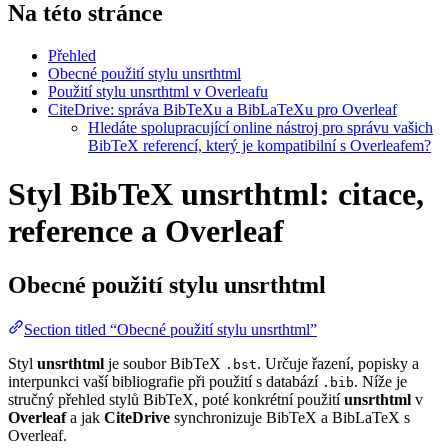
Na této stránce
Přehled
Obecné použití stylu unsrthtml
Použití stylu unsrthtml v Overleafu
CiteDrive: správa BibTeXu a BibLaTeXu pro Overleaf
Hledáte spolupracující online nástroj pro správu vašich
BibTeX referencí, který je kompatibilní s Overleafem?
Styl BibTeX unsrthtml: citace,
reference a Overleaf
Obecné použití stylu
unsrthtml
Section titled “Obecné použití stylu unsrthtml”
Styl
unsrthtml
je soubor BibTeX
. Určuje řazení, popisky a
.bst
interpunkci vaší bibliografie při použití s databází
. Níže je
.bib
stručný přehled stylů BibTeX, poté konkrétní použití
unsrthtml
v
Overleaf
a jak
CiteDrive
synchronizuje BibTeX a BibLaTeX s
Overleaf.