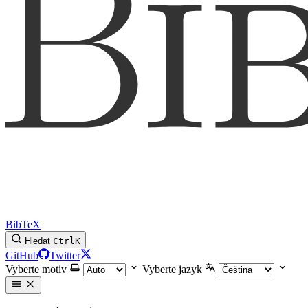
BibTeX
Hledat
Ctrl
K
GitHub
Twitter
Vyberte motiv
Vyberte jazyk