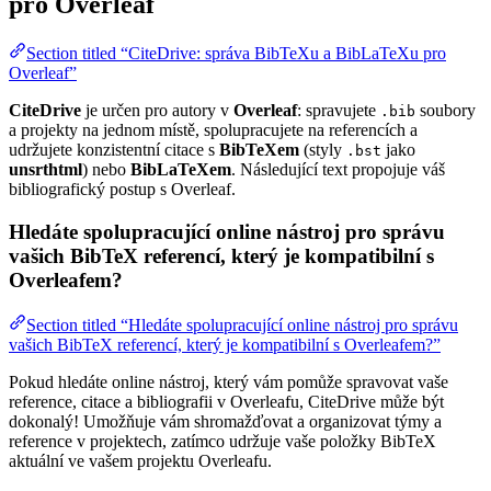
pro Overleaf
Section titled “CiteDrive: správa BibTeXu a BibLaTeXu pro
Overleaf”
CiteDrive
je určen pro autory v
Overleaf
: spravujete
soubory
.bib
a projekty na jednom místě, spolupracujete na referencích a
udržujete konzistentní citace s
BibTeXem
(styly
jako
.bst
unsrthtml
) nebo
BibLaTeXem
. Následující text propojuje váš
bibliografický postup s Overleaf.
Hledáte spolupracující online nástroj pro správu
vašich BibTeX referencí, který je kompatibilní s
Overleafem?
Section titled “Hledáte spolupracující online nástroj pro správu
vašich BibTeX referencí, který je kompatibilní s Overleafem?”
Pokud hledáte online nástroj, který vám pomůže spravovat vaše
reference, citace a bibliografii v Overleafu, CiteDrive může být
dokonalý! Umožňuje vám shromažďovat a organizovat týmy a
reference v projektech, zatímco udržuje vaše položky BibTeX
aktuální ve vašem projektu Overleafu.