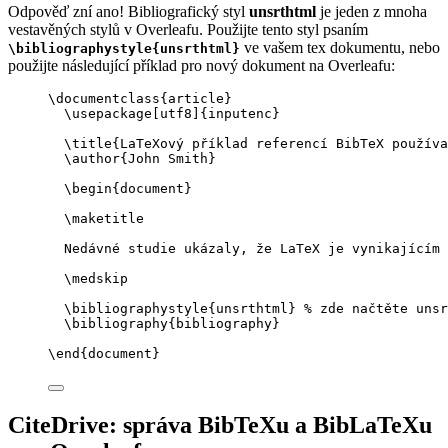
Odpověď zní ano! Bibliografický styl
unsrthtml
je jeden z mnoha
vestavěných stylů v Overleafu. Použijte tento styl psaním
ve vašem tex dokumentu, nebo
\bibliographystyle{unsrthtml}
použijte následující příklad pro nový dokument na Overleafu:
\documentclass
{
article
}
\usepackage
[
utf8
]{
inputenc
}
\title
{LaTeXový příklad referencí BibTeX používa
\author
{John Smith}
\begin
{
document
}
\maketitle
Nedávné studie ukázaly, že LaTeX je vynikajícím 
\medskip
\bibliographystyle
{unsrthtml} 
% zde načtěte unsr
\bibliography
{bibliography}
\end
{
document
}
CiteDrive: správa BibTeXu a BibLaTeXu