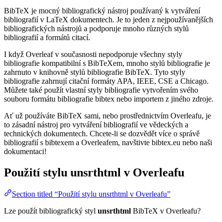
BibTeX je mocný bibliografický nástroj používaný k vytváření
bibliografií v LaTeX dokumentech. Je to jeden z nejpoužívanějších
bibliografických nástrojů a podporuje mnoho různých stylů
bibliografií a formátů citací.
I když Overleaf v současnosti nepodporuje všechny styly
bibliografie kompatibilní s BibTeXem, mnoho stylů bibliografie je
zahrnuto v knihovně stylů bibliografie BibTeX. Tyto styly
bibliografie zahrnují citační formáty APA, IEEE, CSE a Chicago.
Můžete také použít vlastní styly bibliografie vytvořením svého
souboru formátu bibliografie bibtex nebo importem z jiného zdroje.
Ať už používáte BibTeX sami, nebo prostřednictvím Overleafu, je
to zásadní nástroj pro vytváření bibliografií ve vědeckých a
technických dokumentech. Chcete-li se dozvědět více o správě
bibliografií s bibtexem a Overleafem, navštivte bibtex.eu nebo naši
dokumentaci!
Použití stylu
unsrthtml
v Overleafu
Section titled “Použití stylu unsrthtml v Overleafu”
Lze použít bibliografický styl
unsrthtml
BibTeX v Overleafu?