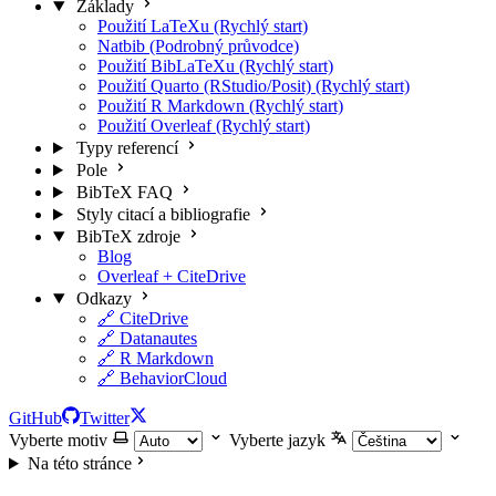
Základy
Použití LaTeXu (Rychlý start)
Natbib (Podrobný průvodce)
Použití BibLaTeXu (Rychlý start)
Použití Quarto (RStudio/Posit) (Rychlý start)
Použití R Markdown (Rychlý start)
Použití Overleaf (Rychlý start)
Typy referencí
Pole
BibTeX FAQ
Styly citací a bibliografie
BibTeX zdroje
Blog
Overleaf + CiteDrive
Odkazy
🔗 CiteDrive
🔗 Datanautes
🔗 R Markdown
🔗 BehaviorCloud
GitHub
Twitter
Vyberte motiv
Vyberte jazyk
Na této stránce