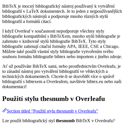
BibTeX je mocný bibliografický nástroj používaný k vytváření
bibliografií v LaTeX dokumentech. Je to jeden z nejpoužívanějších
bibliografických nástrojů a podporuje mnoho různých stylů
bibliografií a formátů citací.
I když Overleaf v současnosti nepodporuje všechny styly
bibliografie kompatibilní s BibTeXem, mnoho stylů bibliografie je
zahrnuto v knihovně stylů bibliografie BibTeX. Tyto styly
bibliografie zahrnují citační formáty APA, IEEE, CSE a Chicago.
Můžete také použít vlastní styly bibliografie vytvořením svého
souboru formátu bibliografie bibtex nebo importem z jiného zdroje.
Ať už používáte BibTeX sami, nebo prostřednictvím Overleafu, je
to zásadní nástroj pro vytváření bibliografií ve vědeckých a
technických dokumentech. Chcete-li se dozvědět více o správě
bibliografií s bibtexem a Overleafem, navštivte bibtex.eu nebo naši
dokumentaci!
Použití stylu
thesnumb
v Overleafu
Section titled “Použití stylu thesnumb v Overleafu”
Lze použít bibliografický styl
thesnumb
BibTeX v Overleafu?