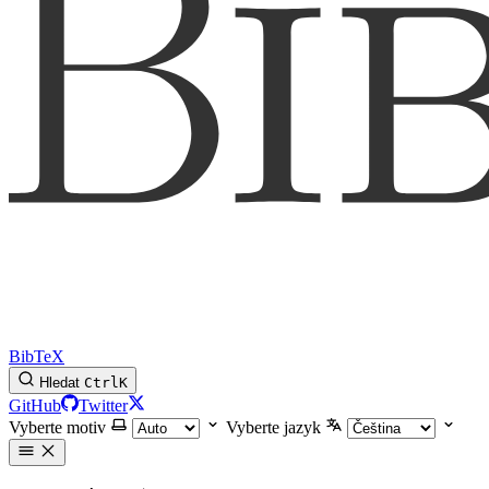
BibTeX
Hledat
Ctrl
K
GitHub
Twitter
Vyberte motiv
Vyberte jazyk