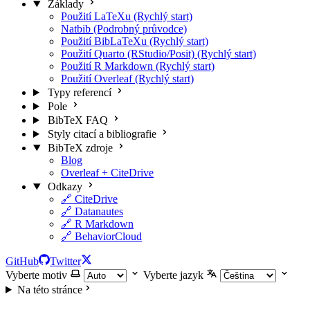
Základy
Použití LaTeXu (Rychlý start)
Natbib (Podrobný průvodce)
Použití BibLaTeXu (Rychlý start)
Použití Quarto (RStudio/Posit) (Rychlý start)
Použití R Markdown (Rychlý start)
Použití Overleaf (Rychlý start)
Typy referencí
Pole
BibTeX FAQ
Styly citací a bibliografie
BibTeX zdroje
Blog
Overleaf + CiteDrive
Odkazy
🔗 CiteDrive
🔗 Datanautes
🔗 R Markdown
🔗 BehaviorCloud
GitHub
Twitter
Vyberte motiv
Vyberte jazyk
Na této stránce