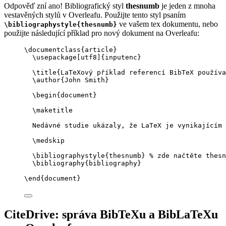
Odpověď zní ano! Bibliografický styl
thesnumb
je jeden z mnoha
vestavěných stylů v Overleafu. Použijte tento styl psaním
ve vašem tex dokumentu, nebo
\bibliographystyle{thesnumb}
použijte následující příklad pro nový dokument na Overleafu:
\documentclass
{
article
}
\usepackage
[
utf8
]{
inputenc
}
\title
{LaTeXový příklad referencí BibTeX používa
\author
{John Smith}
\begin
{
document
}
\maketitle
Nedávné studie ukázaly, že LaTeX je vynikajícím 
\medskip
\bibliographystyle
{thesnumb} 
% zde načtěte thesn
\bibliography
{bibliography}
\end
{
document
}
CiteDrive: správa BibTeXu a BibLaTeXu