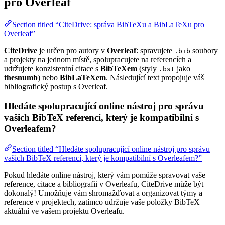
pro Overleaf
Section titled “CiteDrive: správa BibTeXu a BibLaTeXu pro
Overleaf”
CiteDrive
je určen pro autory v
Overleaf
: spravujete
soubory
.bib
a projekty na jednom místě, spolupracujete na referencích a
udržujete konzistentní citace s
BibTeXem
(styly
jako
.bst
thesnumb
) nebo
BibLaTeXem
. Následující text propojuje váš
bibliografický postup s Overleaf.
Hledáte spolupracující online nástroj pro správu
vašich BibTeX referencí, který je kompatibilní s
Overleafem?
Section titled “Hledáte spolupracující online nástroj pro správu
vašich BibTeX referencí, který je kompatibilní s Overleafem?”
Pokud hledáte online nástroj, který vám pomůže spravovat vaše
reference, citace a bibliografii v Overleafu, CiteDrive může být
dokonalý! Umožňuje vám shromažďovat a organizovat týmy a
reference v projektech, zatímco udržuje vaše položky BibTeX
aktuální ve vašem projektu Overleafu.