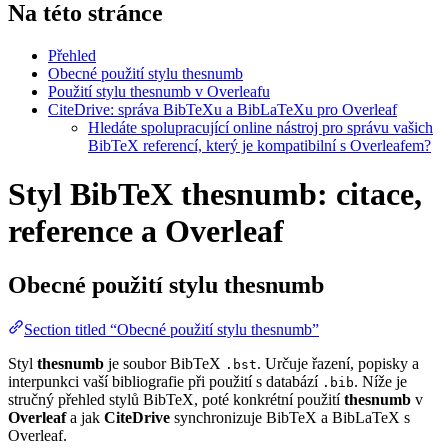
Na této stránce
Přehled
Obecné použití stylu thesnumb
Použití stylu thesnumb v Overleafu
CiteDrive: správa BibTeXu a BibLaTeXu pro Overleaf
Hledáte spolupracující online nástroj pro správu vašich
BibTeX referencí, který je kompatibilní s Overleafem?
Styl BibTeX thesnumb: citace,
reference a Overleaf
Obecné použití stylu
thesnumb
Section titled “Obecné použití stylu thesnumb”
Styl
thesnumb
je soubor BibTeX
. Určuje řazení, popisky a
.bst
interpunkci vaší bibliografie při použití s databází
. Níže je
.bib
stručný přehled stylů BibTeX, poté konkrétní použití
thesnumb
v
Overleaf
a jak
CiteDrive
synchronizuje BibTeX a BibLaTeX s
Overleaf.