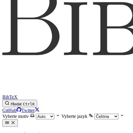
BibTeX
Hledat
Ctrl
K
GitHub
Twitter
Vyberte motiv
Vyberte jazyk