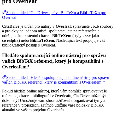
pro Overleaf
Section titled “CiteDrive: správa BibTeXu a BibLaTeXu pro
Overleaf”
CiteDrive
je určen pro autory v
Overleaf
: spravujete
soubory
.bib
a projekty na jednom místě, spolupracujete na referencích a
udržujete konzistentní citace s
BibTeXem
(styly
jako
.bst
swealpha
) nebo
BibLaTeXem
. Následující text propojuje váš
bibliografický postup s Overleaf.
Hledáte spolupracující online nástroj pro správu
vašich BibTeX referencí, který je kompatibilní s
Overleafem?
Section titled “Hledáte spolupracující online nástroj pro správu
vašich BibTeX referencí, který je kompatibilní s Overleafem?”
Pokud hledáte online nástroj, který vám pomůže spravovat vaše
reference, citace a bibliografii v Overleafu, CiteDrive může být
dokonalý! Umožňuje vám shromažďovat a organizovat týmy a
reference v projektech, zatímco udržuje vaše položky BibTeX
aktuální ve vašem projektu Overleafu.