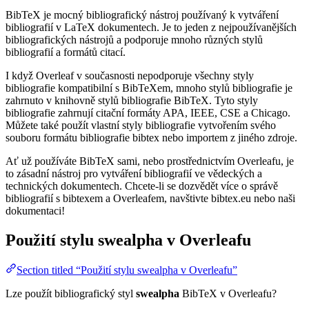
BibTeX je mocný bibliografický nástroj používaný k vytváření
bibliografií v LaTeX dokumentech. Je to jeden z nejpoužívanějších
bibliografických nástrojů a podporuje mnoho různých stylů
bibliografií a formátů citací.
I když Overleaf v současnosti nepodporuje všechny styly
bibliografie kompatibilní s BibTeXem, mnoho stylů bibliografie je
zahrnuto v knihovně stylů bibliografie BibTeX. Tyto styly
bibliografie zahrnují citační formáty APA, IEEE, CSE a Chicago.
Můžete také použít vlastní styly bibliografie vytvořením svého
souboru formátu bibliografie bibtex nebo importem z jiného zdroje.
Ať už používáte BibTeX sami, nebo prostřednictvím Overleafu, je
to zásadní nástroj pro vytváření bibliografií ve vědeckých a
technických dokumentech. Chcete-li se dozvědět více o správě
bibliografií s bibtexem a Overleafem, navštivte bibtex.eu nebo naši
dokumentaci!
Použití stylu
swealpha
v Overleafu
Section titled “Použití stylu swealpha v Overleafu”
Lze použít bibliografický styl
swealpha
BibTeX v Overleafu?