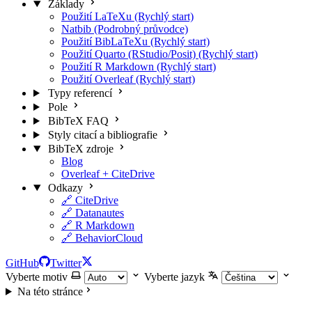
Základy
Použití LaTeXu (Rychlý start)
Natbib (Podrobný průvodce)
Použití BibLaTeXu (Rychlý start)
Použití Quarto (RStudio/Posit) (Rychlý start)
Použití R Markdown (Rychlý start)
Použití Overleaf (Rychlý start)
Typy referencí
Pole
BibTeX FAQ
Styly citací a bibliografie
BibTeX zdroje
Blog
Overleaf + CiteDrive
Odkazy
🔗 CiteDrive
🔗 Datanautes
🔗 R Markdown
🔗 BehaviorCloud
GitHub
Twitter
Vyberte motiv
Vyberte jazyk
Na této stránce