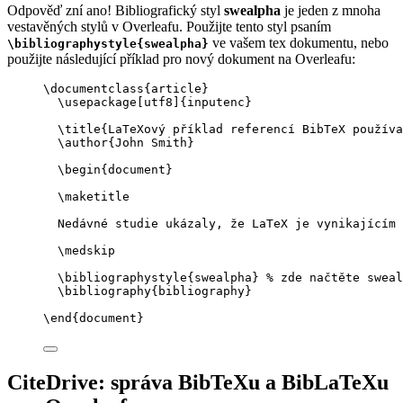
Odpověď zní ano! Bibliografický styl
swealpha
je jeden z mnoha
vestavěných stylů v Overleafu. Použijte tento styl psaním
ve vašem tex dokumentu, nebo
\bibliographystyle{swealpha}
použijte následující příklad pro nový dokument na Overleafu:
\documentclass
{
article
}
\usepackage
[
utf8
]{
inputenc
}
\title
{LaTeXový příklad referencí BibTeX používa
\author
{John Smith}
\begin
{
document
}
\maketitle
Nedávné studie ukázaly, že LaTeX je vynikajícím 
\medskip
\bibliographystyle
{swealpha} 
% zde načtěte sweal
\bibliography
{bibliography}
\end
{
document
}
CiteDrive: správa BibTeXu a BibLaTeXu