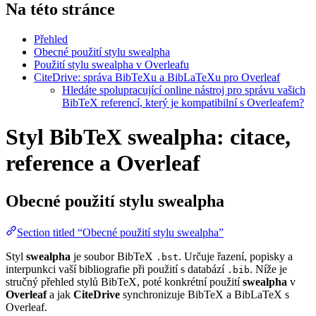
Na této stránce
Přehled
Obecné použití stylu swealpha
Použití stylu swealpha v Overleafu
CiteDrive: správa BibTeXu a BibLaTeXu pro Overleaf
Hledáte spolupracující online nástroj pro správu vašich
BibTeX referencí, který je kompatibilní s Overleafem?
Styl BibTeX swealpha: citace,
reference a Overleaf
Obecné použití stylu
swealpha
Section titled “Obecné použití stylu swealpha”
Styl
swealpha
je soubor BibTeX
. Určuje řazení, popisky a
.bst
interpunkci vaší bibliografie při použití s databází
. Níže je
.bib
stručný přehled stylů BibTeX, poté konkrétní použití
swealpha
v
Overleaf
a jak
CiteDrive
synchronizuje BibTeX a BibLaTeX s
Overleaf.