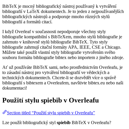
BibTeX je mocný bibliografický nástroj používaný k vytváření
bibliografií v LaTeX dokumentech. Je to jeden z nejpoužívanějších
bibliografických nástrojů a podporuje mnoho různých stylů
bibliografií a formátů citací.
I když Overleaf v současnosti nepodporuje všechny styly
bibliografie kompatibilní s BibTeXem, mnoho stylů bibliografie je
zahrnuto v knihovně stylů bibliografie BibTeX. Tyto styly
bibliografie zahrnují citační formáty APA, IEEE, CSE a Chicago.
Můžete také použít vlastní styly bibliografie vytvořením svého
souboru formátu bibliografie bibtex nebo importem z jiného zdroje.
Ať už používáte BibTeX sami, nebo prostřednictvím Overleafu, je
to zásadní nástroj pro vytváření bibliografií ve vědeckých a
technických dokumentech. Chcete-li se dozvědět více o správě
bibliografií s bibtexem a Overleafem, navštivte bibtex.eu nebo naši
dokumentaci!
Použití stylu
spiebib
v Overleafu
Section titled “Použití stylu spiebib v Overleafu”
Lze použít bibliografický styl
spiebib
BibTeX v Overleafu?