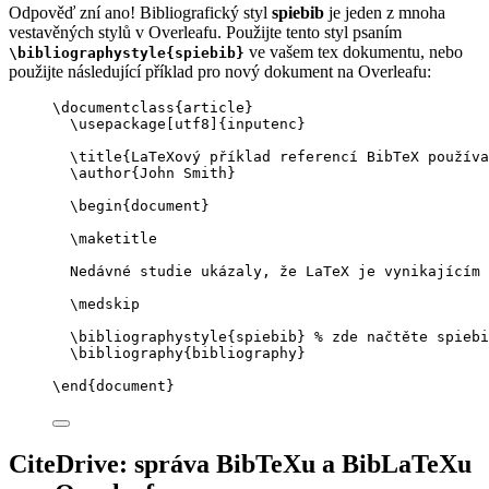
Odpověď zní ano! Bibliografický styl
spiebib
je jeden z mnoha
vestavěných stylů v Overleafu. Použijte tento styl psaním
ve vašem tex dokumentu, nebo
\bibliographystyle{spiebib}
použijte následující příklad pro nový dokument na Overleafu:
\documentclass
{
article
}
\usepackage
[
utf8
]{
inputenc
}
\title
{LaTeXový příklad referencí BibTeX používa
\author
{John Smith}
\begin
{
document
}
\maketitle
Nedávné studie ukázaly, že LaTeX je vynikajícím 
\medskip
\bibliographystyle
{spiebib} 
% zde načtěte spiebi
\bibliography
{bibliography}
\end
{
document
}
CiteDrive: správa BibTeXu a BibLaTeXu