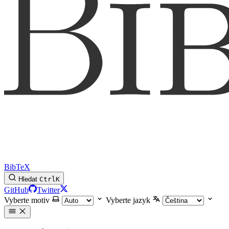
BibTeX
Hledat
Ctrl
K
GitHub
Twitter
Vyberte motiv
Vyberte jazyk