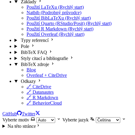
Základy
Použití LaTeXu (Rychlý start)
Natbib (Podrobný průvodce)
Použití BibLaTeXu (Rychlý start)
Použití Quarto (RStudio/Posit) (Rychlý start)
Použití R Markdown (Rychlý start)
Použití Overleaf (Rychlý start)
Typy referencí
Pole
BibTeX FAQ
Styly citací a bibliografie
BibTeX zdroje
Blog
Overleaf + CiteDrive
Odkazy
🔗 CiteDrive
🔗 Datanautes
🔗 R Markdown
🔗 BehaviorCloud
GitHub
Twitter
Vyberte motiv
Vyberte jazyk
Na této stránce