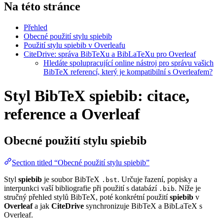
Na této stránce
Přehled
Obecné použití stylu spiebib
Použití stylu spiebib v Overleafu
CiteDrive: správa BibTeXu a BibLaTeXu pro Overleaf
Hledáte spolupracující online nástroj pro správu vašich
BibTeX referencí, který je kompatibilní s Overleafem?
Styl BibTeX spiebib: citace,
reference a Overleaf
Obecné použití stylu
spiebib
Section titled “Obecné použití stylu spiebib”
Styl
spiebib
je soubor BibTeX
. Určuje řazení, popisky a
.bst
interpunkci vaší bibliografie při použití s databází
. Níže je
.bib
stručný přehled stylů BibTeX, poté konkrétní použití
spiebib
v
Overleaf
a jak
CiteDrive
synchronizuje BibTeX a BibLaTeX s
Overleaf.