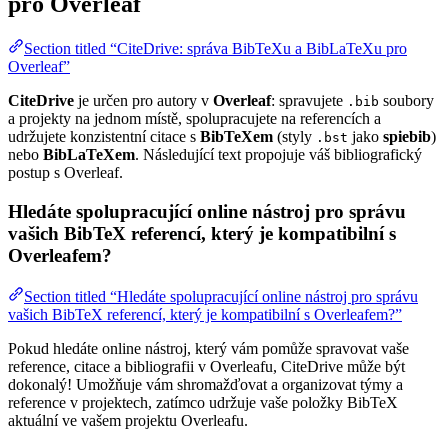
pro Overleaf
Section titled “CiteDrive: správa BibTeXu a BibLaTeXu pro
Overleaf”
CiteDrive
je určen pro autory v
Overleaf
: spravujete
soubory
.bib
a projekty na jednom místě, spolupracujete na referencích a
udržujete konzistentní citace s
BibTeXem
(styly
jako
spiebib
)
.bst
nebo
BibLaTeXem
. Následující text propojuje váš bibliografický
postup s Overleaf.
Hledáte spolupracující online nástroj pro správu
vašich BibTeX referencí, který je kompatibilní s
Overleafem?
Section titled “Hledáte spolupracující online nástroj pro správu
vašich BibTeX referencí, který je kompatibilní s Overleafem?”
Pokud hledáte online nástroj, který vám pomůže spravovat vaše
reference, citace a bibliografii v Overleafu, CiteDrive může být
dokonalý! Umožňuje vám shromažďovat a organizovat týmy a
reference v projektech, zatímco udržuje vaše položky BibTeX
aktuální ve vašem projektu Overleafu.