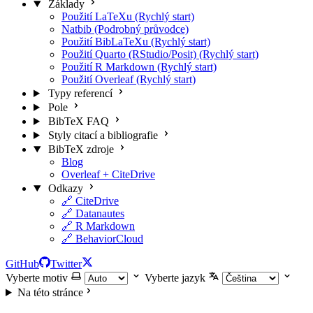
Základy
Použití LaTeXu (Rychlý start)
Natbib (Podrobný průvodce)
Použití BibLaTeXu (Rychlý start)
Použití Quarto (RStudio/Posit) (Rychlý start)
Použití R Markdown (Rychlý start)
Použití Overleaf (Rychlý start)
Typy referencí
Pole
BibTeX FAQ
Styly citací a bibliografie
BibTeX zdroje
Blog
Overleaf + CiteDrive
Odkazy
🔗 CiteDrive
🔗 Datanautes
🔗 R Markdown
🔗 BehaviorCloud
GitHub
Twitter
Vyberte motiv
Vyberte jazyk
Na této stránce