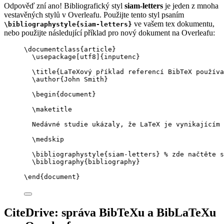
Odpověď zní ano! Bibliografický styl
siam-letters
je jeden z mnoha
vestavěných stylů v Overleafu. Použijte tento styl psaním
ve vašem tex dokumentu,
\bibliographystyle{siam-letters}
nebo použijte následující příklad pro nový dokument na Overleafu:
\documentclass
{
article
}
\usepackage
[
utf8
]{
inputenc
}
\title
{LaTeXový příklad referencí BibTeX používa
\author
{John Smith}
\begin
{
document
}
\maketitle
Nedávné studie ukázaly, že LaTeX je vynikajícím 
\medskip
\bibliographystyle
{siam-letters} 
% zde načtěte s
\bibliography
{bibliography}
\end
{
document
}
CiteDrive: správa BibTeXu a BibLaTeXu