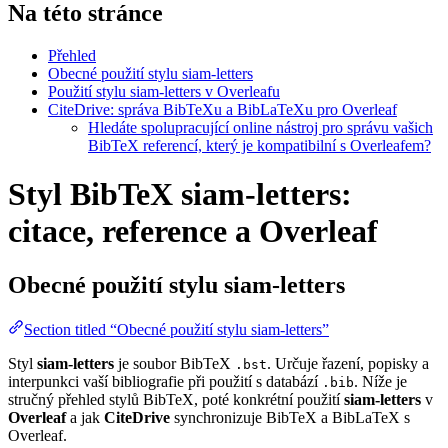
Na této stránce
Přehled
Obecné použití stylu siam-letters
Použití stylu siam-letters v Overleafu
CiteDrive: správa BibTeXu a BibLaTeXu pro Overleaf
Hledáte spolupracující online nástroj pro správu vašich
BibTeX referencí, který je kompatibilní s Overleafem?
Styl BibTeX siam-letters:
citace, reference a Overleaf
Obecné použití stylu
siam-letters
Section titled “Obecné použití stylu siam-letters”
Styl
siam-letters
je soubor BibTeX
. Určuje řazení, popisky a
.bst
interpunkci vaší bibliografie při použití s databází
. Níže je
.bib
stručný přehled stylů BibTeX, poté konkrétní použití
siam-letters
v
Overleaf
a jak
CiteDrive
synchronizuje BibTeX a BibLaTeX s
Overleaf.