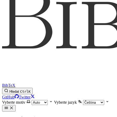
BibTeX
Hledat
Ctrl
K
GitHub
Twitter
Vyberte motiv
Vyberte jazyk