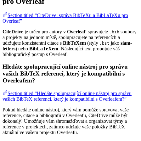
pro Overleaf
Section titled “CiteDrive: správa BibTeXu a BibLaTeXu pro
Overleaf”
CiteDrive
je určen pro autory v
Overleaf
: spravujete
soubory
.bib
a projekty na jednom místě, spolupracujete na referencích a
udržujete konzistentní citace s
BibTeXem
(styly
jako
siam-
.bst
letters
) nebo
BibLaTeXem
. Následující text propojuje váš
bibliografický postup s Overleaf.
Hledáte spolupracující online nástroj pro správu
vašich BibTeX referencí, který je kompatibilní s
Overleafem?
Section titled “Hledáte spolupracující online nástroj pro správu
vašich BibTeX referencí, který je kompatibilní s Overleafem?”
Pokud hledáte online nástroj, který vám pomůže spravovat vaše
reference, citace a bibliografii v Overleafu, CiteDrive může být
dokonalý! Umožňuje vám shromažďovat a organizovat týmy a
reference v projektech, zatímco udržuje vaše položky BibTeX
aktuální ve vašem projektu Overleafu.