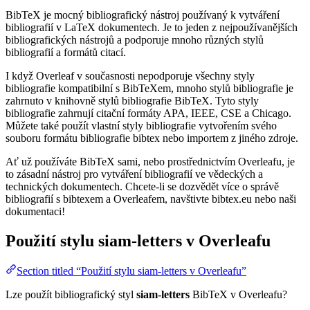
BibTeX je mocný bibliografický nástroj používaný k vytváření
bibliografií v LaTeX dokumentech. Je to jeden z nejpoužívanějších
bibliografických nástrojů a podporuje mnoho různých stylů
bibliografií a formátů citací.
I když Overleaf v současnosti nepodporuje všechny styly
bibliografie kompatibilní s BibTeXem, mnoho stylů bibliografie je
zahrnuto v knihovně stylů bibliografie BibTeX. Tyto styly
bibliografie zahrnují citační formáty APA, IEEE, CSE a Chicago.
Můžete také použít vlastní styly bibliografie vytvořením svého
souboru formátu bibliografie bibtex nebo importem z jiného zdroje.
Ať už používáte BibTeX sami, nebo prostřednictvím Overleafu, je
to zásadní nástroj pro vytváření bibliografií ve vědeckých a
technických dokumentech. Chcete-li se dozvědět více o správě
bibliografií s bibtexem a Overleafem, navštivte bibtex.eu nebo naši
dokumentaci!
Použití stylu
siam-letters
v Overleafu
Section titled “Použití stylu siam-letters v Overleafu”
Lze použít bibliografický styl
siam-letters
BibTeX v Overleafu?