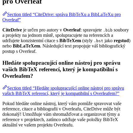
pro Overleaf
Section titled “CiteDrive: správa BibTeXu a BibLaTeXu pro
Overleaf”
CiteDrive
je určen pro autory v
Overleaf
: spravujete
soubory
.bib
a projekty na jednom místě, spolupracujete na referencích a
udržujete konzistentní citace s
BibTeXem
(styly
jako
regstud
)
.bst
nebo
BibLaTeXem
. Následující text propojuje váš bibliografický
postup s Overleaf.
Hledáte spolupracující online nástroj pro správu
vašich BibTeX referencí, který je kompatibilní s
Overleafem?
Section titled “Hledáte spolupracující online nástroj pro správu
vašich BibTeX referencí, který je kompatibilní s Overleafem?”
Pokud hledáte online nástroj, který vám pomůže spravovat vaše
reference, citace a bibliografii v Overleafu, CiteDrive může být
dokonalý! Umožňuje vám shromažďovat a organizovat týmy a
reference v projektech, zatímco udržuje vaše položky BibTeX
aktuální ve vašem projektu Overleafu.