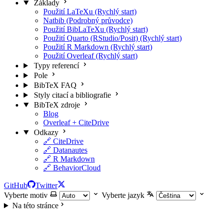
Základy
Použití LaTeXu (Rychlý start)
Natbib (Podrobný průvodce)
Použití BibLaTeXu (Rychlý start)
Použití Quarto (RStudio/Posit) (Rychlý start)
Použití R Markdown (Rychlý start)
Použití Overleaf (Rychlý start)
Typy referencí
Pole
BibTeX FAQ
Styly citací a bibliografie
BibTeX zdroje
Blog
Overleaf + CiteDrive
Odkazy
🔗 CiteDrive
🔗 Datanautes
🔗 R Markdown
🔗 BehaviorCloud
GitHub
Twitter
Vyberte motiv
Vyberte jazyk
Na této stránce