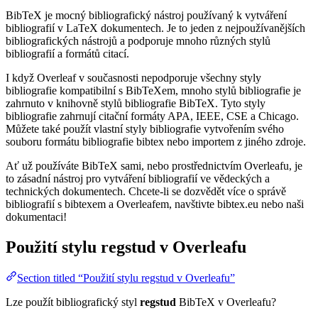
BibTeX je mocný bibliografický nástroj používaný k vytváření
bibliografií v LaTeX dokumentech. Je to jeden z nejpoužívanějších
bibliografických nástrojů a podporuje mnoho různých stylů
bibliografií a formátů citací.
I když Overleaf v současnosti nepodporuje všechny styly
bibliografie kompatibilní s BibTeXem, mnoho stylů bibliografie je
zahrnuto v knihovně stylů bibliografie BibTeX. Tyto styly
bibliografie zahrnují citační formáty APA, IEEE, CSE a Chicago.
Můžete také použít vlastní styly bibliografie vytvořením svého
souboru formátu bibliografie bibtex nebo importem z jiného zdroje.
Ať už používáte BibTeX sami, nebo prostřednictvím Overleafu, je
to zásadní nástroj pro vytváření bibliografií ve vědeckých a
technických dokumentech. Chcete-li se dozvědět více o správě
bibliografií s bibtexem a Overleafem, navštivte bibtex.eu nebo naši
dokumentaci!
Použití stylu
regstud
v Overleafu
Section titled “Použití stylu regstud v Overleafu”
Lze použít bibliografický styl
regstud
BibTeX v Overleafu?