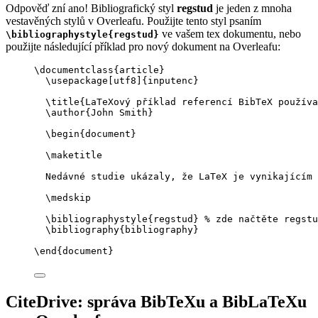
Odpověď zní ano! Bibliografický styl
regstud
je jeden z mnoha
vestavěných stylů v Overleafu. Použijte tento styl psaním
ve vašem tex dokumentu, nebo
\bibliographystyle{regstud}
použijte následující příklad pro nový dokument na Overleafu:
\documentclass
{
article
}
\usepackage
[
utf8
]{
inputenc
}
\title
{LaTeXový příklad referencí BibTeX používa
\author
{John Smith}
\begin
{
document
}
\maketitle
Nedávné studie ukázaly, že LaTeX je vynikajícím 
\medskip
\bibliographystyle
{regstud} 
% zde načtěte regstu
\bibliography
{bibliography}
\end
{
document
}
CiteDrive: správa BibTeXu a BibLaTeXu