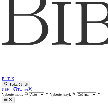
BibTeX
Hledat
Ctrl
K
GitHub
Twitter
Vyberte motiv
Vyberte jazyk