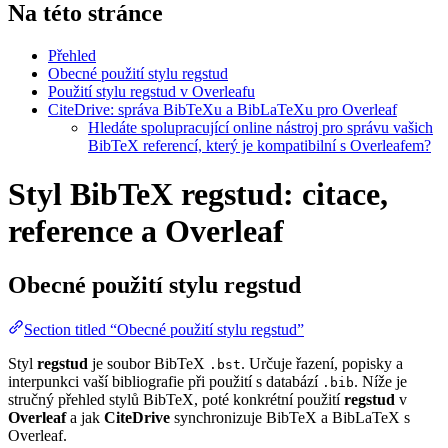
Na této stránce
Přehled
Obecné použití stylu regstud
Použití stylu regstud v Overleafu
CiteDrive: správa BibTeXu a BibLaTeXu pro Overleaf
Hledáte spolupracující online nástroj pro správu vašich
BibTeX referencí, který je kompatibilní s Overleafem?
Styl BibTeX regstud: citace,
reference a Overleaf
Obecné použití stylu
regstud
Section titled “Obecné použití stylu regstud”
Styl
regstud
je soubor BibTeX
. Určuje řazení, popisky a
.bst
interpunkci vaší bibliografie při použití s databází
. Níže je
.bib
stručný přehled stylů BibTeX, poté konkrétní použití
regstud
v
Overleaf
a jak
CiteDrive
synchronizuje BibTeX a BibLaTeX s
Overleaf.