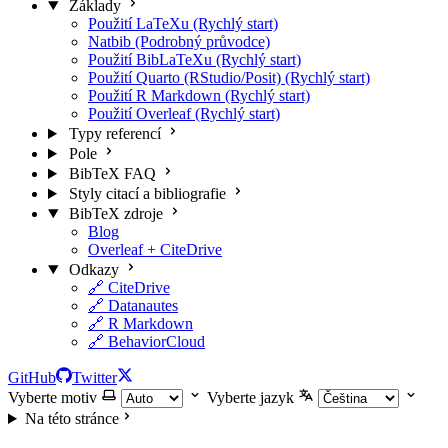
Základy
Použití LaTeXu (Rychlý start)
Natbib (Podrobný průvodce)
Použití BibLaTeXu (Rychlý start)
Použití Quarto (RStudio/Posit) (Rychlý start)
Použití R Markdown (Rychlý start)
Použití Overleaf (Rychlý start)
Typy referencí
Pole
BibTeX FAQ
Styly citací a bibliografie
BibTeX zdroje
Blog
Overleaf + CiteDrive
Odkazy
🔗 CiteDrive
🔗 Datanautes
🔗 R Markdown
🔗 BehaviorCloud
GitHub
Twitter
Vyberte motiv
Vyberte jazyk
Na této stránce