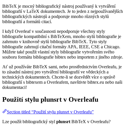
BibTeX je mocný bibliografický nástroj používaný k vytváření
bibliografií v LaTeX dokumentech. Je to jeden z nejpoužívanějších
bibliografických nástrojů a podporuje mnoho různých stylů
bibliografií a formátů citací.
I když Overleaf v současnosti nepodporuje všechny styly
bibliografie kompatibilní s BibTeXem, mnoho stylů bibliografie je
zahrnuto v knihovně stylů bibliografie BibTeX. Tyto styly
bibliografie zahrnují citační formáty APA, IEEE, CSE a Chicago.
Můžete také použít vlastní styly bibliografie vytvořením svého
souboru formátu bibliografie bibtex nebo importem z jiného zdroje.
Ať už používáte BibTeX sami, nebo prostřednictvím Overleafu, je
to zásadní nástroj pro vytváření bibliografií ve vědeckých a
technických dokumentech. Chcete-li se dozvědět více o správě
bibliografií s bibtexem a Overleafem, navštivte bibtex.eu nebo naši
dokumentaci!
Použití stylu
plunsrt
v Overleafu
Section titled “Použití stylu plunsrt v Overleafu”
Lze použít bibliografický styl
plunsrt
BibTeX v Overleafu?