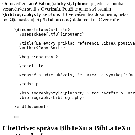
Odpověď zní ano! Bibliografický styl
plunsrt
je jeden z mnoha
vestavěných stylů v Overleafu. Použijte tento styl psaním
ve vašem tex dokumentu, nebo
\bibliographystyle{plunsrt}
použijte následující příklad pro nový dokument na Overleafu:
\documentclass
{
article
}
\usepackage
[
utf8
]{
inputenc
}
\title
{LaTeXový příklad referencí BibTeX používa
\author
{John Smith}
\begin
{
document
}
\maketitle
Nedávné studie ukázaly, že LaTeX je vynikajícím 
\medskip
\bibliographystyle
{plunsrt} 
% zde načtěte plunsr
\bibliography
{bibliography}
\end
{
document
}
CiteDrive: správa BibTeXu a BibLaTeXu