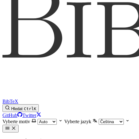
BibTeX
Hledat
Ctrl
K
GitHub
Twitter
Vyberte motiv
Vyberte jazyk