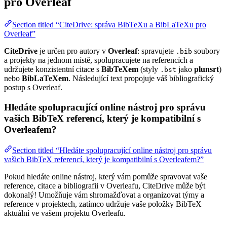
pro Overleaf
Section titled “CiteDrive: správa BibTeXu a BibLaTeXu pro
Overleaf”
CiteDrive
je určen pro autory v
Overleaf
: spravujete
soubory
.bib
a projekty na jednom místě, spolupracujete na referencích a
udržujete konzistentní citace s
BibTeXem
(styly
jako
plunsrt
)
.bst
nebo
BibLaTeXem
. Následující text propojuje váš bibliografický
postup s Overleaf.
Hledáte spolupracující online nástroj pro správu
vašich BibTeX referencí, který je kompatibilní s
Overleafem?
Section titled “Hledáte spolupracující online nástroj pro správu
vašich BibTeX referencí, který je kompatibilní s Overleafem?”
Pokud hledáte online nástroj, který vám pomůže spravovat vaše
reference, citace a bibliografii v Overleafu, CiteDrive může být
dokonalý! Umožňuje vám shromažďovat a organizovat týmy a
reference v projektech, zatímco udržuje vaše položky BibTeX
aktuální ve vašem projektu Overleafu.