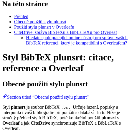
Na této stránce
Přehled
Obecné použití stylu plunsrt
Použití stylu plunsrt v Overleafu
CiteDrive: správa BibTeXu a BibLaTeXu pro Overleaf
Hledáte spolupracující online nástroj pro správu vašich
BibTeX referencí, který je kompatibilní s Overleafem?
Styl BibTeX plunsrt: citace,
reference a Overleaf
Obecné použití stylu
plunsrt
Section titled “Obecné použití stylu plunsrt”
Styl
plunsrt
je soubor BibTeX
. Určuje řazení, popisky a
.bst
interpunkci vaší bibliografie při použití s databází
. Níže je
.bib
stručný přehled stylů BibTeX, poté konkrétní použití
plunsrt
v
Overleaf
a jak
CiteDrive
synchronizuje BibTeX a BibLaTeX s
Overleaf.